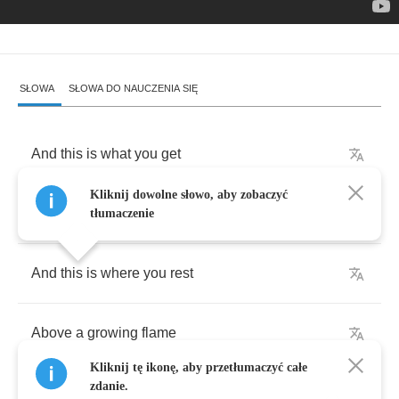
SŁOWA
SŁOWA DO NAUCZENIA SIĘ
And
this
is
what
you
get
Kliknij dowolne słowo, aby zobaczyć
When
you
compel
the
pain
tłumaczenie
And
this
is
where
you
rest
Above
a
growing
flame
Kliknij tę ikonę, aby przetłumaczyć całe
zdanie.