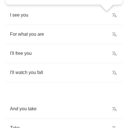
I
see
you
For
what
you
are
I'll
free
you
I'll
watch
you
fall
And
you
take
Take