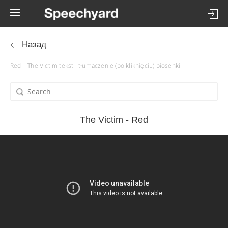
Назад
Red – The Victim tekst i tłumaczenie (po kliknięciu) piosenki
The Victim - Red