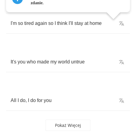
The
dancing
rats
on
my
bedroom
floor
zdanie.
I'm
so
tired
again
so
I
think
I'll
stay
at
home
It's
you
who
made
my
world
untrue
All
I
do
,
I
do
for
you
Pokaż Więcej