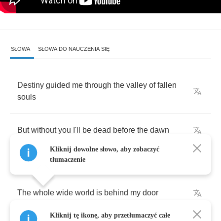
SŁOWA
SŁOWA DO NAUCZENIA SIĘ
Destiny
guided
me
through
the
valley
of
fallen
souls
But
without
you
I'll
be
dead
before
the
dawn
Kliknij dowolne słowo, aby zobaczyć
tłumaczenie
The
whole
wide
world
is
behind
my
door
Kliknij tę ikonę, aby przetłumaczyć całe