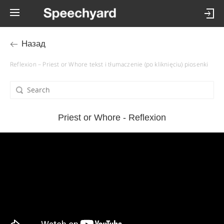
Назад
Reflexion – Priest or Whore tekst i tłumaczenie (po kliknięciu) piosenki
Priest or Whore - Reflexion