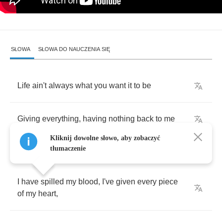
SŁOWA
SŁOWA DO NAUCZENIA SIĘ
Life
ain't
always
what
you
want
it
to
be
Giving
everything
,
having
nothing
back
to
me
Kliknij dowolne słowo, aby zobaczyć
tłumaczenie
I
have
spilled
my
blood
,
I've
given
every
piece
of
my
heart
,