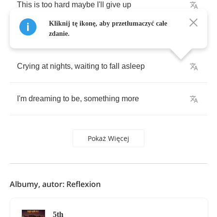
This
is
too
hard
maybe
I'll
give
up
Kliknij tę ikonę, aby przetłumaczyć całe
zdanie.
Crying
at
nights
,
waiting
to
fall
asleep
I'm
dreaming
to
be
,
something
more
Pokaż Więcej
Albumy, autor: Reflexion
5th