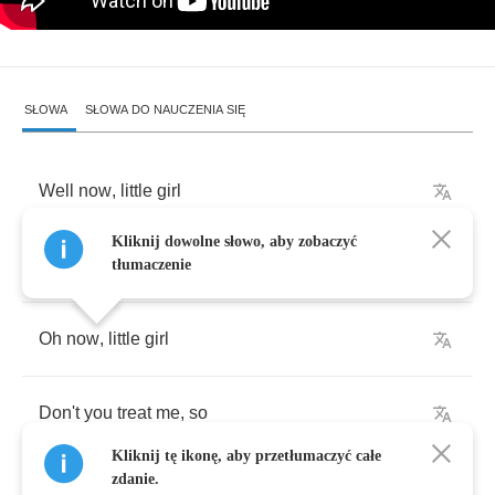
SŁOWA
SŁOWA DO NAUCZENIA SIĘ
Well
now
,
little
girl
Kliknij dowolne słowo, aby zobaczyć
You
hurt
me
,
so
tłumaczenie
Oh
now
,
little
girl
Don't
you
treat
me
,
so
Kliknij tę ikonę, aby przetłumaczyć całe
zdanie.