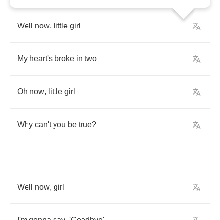
Well
now
,
little
girl
My
heart's
broke
in
two
Oh
now
,
little
girl
Why
can't
you
be
true
?
Well
now
,
girl
I'm
gonna
say
,
'Goodbye'