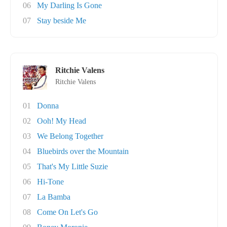
06
My Darling Is Gone
07
Stay beside Me
Ritchie Valens
Ritchie Valens
01
Donna
02
Ooh! My Head
03
We Belong Together
04
Bluebirds over the Mountain
05
That's My Little Suzie
06
Hi-Tone
07
La Bamba
08
Come On Let's Go