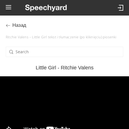
Назад
Ritchie Valens – Little Girl tekst i tłumaczenie (po kliknięciu) piosenki
Little Girl - Ritchie Valens