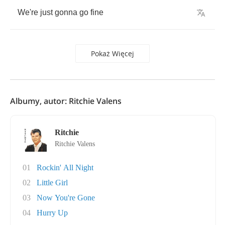
We're
just
gonna
go
fine
Pokaż Więcej
Albumy, autor: Ritchie Valens
Ritchie
Ritchie Valens
01
Rockin' All Night
02
Little Girl
03
Now You're Gone
04
Hurry Up