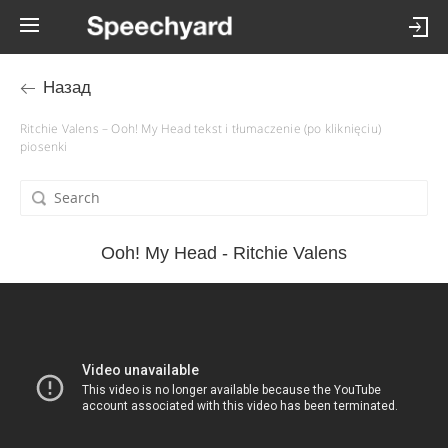
Назад
Ritchie Valens – Ooh! My Head tekst i tłumaczenie (po kliknięciu)
piosenki
Ooh! My Head - Ritchie Valens