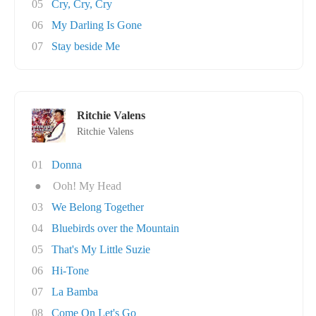
05
Cry, Cry, Cry
06
My Darling Is Gone
07
Stay beside Me
Ritchie Valens
Ritchie Valens
01
Donna
●
Ooh! My Head
03
We Belong Together
04
Bluebirds over the Mountain
05
That's My Little Suzie
06
Hi-Tone
07
La Bamba
08
Come On Let's Go