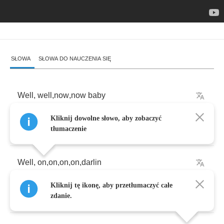
SŁOWA
SŁOWA DO NAUCZENIA SIĘ
Well
,
well
,
now
,
now
baby
Kliknij dowolne słowo, aby zobaczyć
Let's
just
go
all
night
long
tłumaczenie
Well
,
on
,
on
,
on
,
on
,
darlin
Kliknij tę ikonę, aby przetłumaczyć całe
I
just
want
you
-
to
-
go
-
on
more
zdanie.