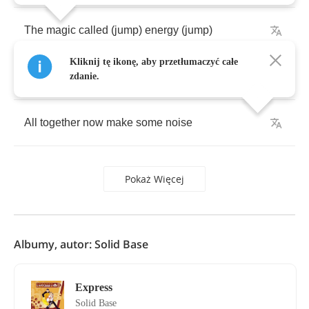
The
magic
called
(
jump
)
energy
(
jump
)
Kliknij tę ikonę, aby przetłumaczyć całe
The
magic
called
(
jump
)
ecstasy
(
jump
)
zdanie.
All
together
now
make
some
noise
Pokaż Więcej
Albumy, autor: Solid Base
Express
Solid Base