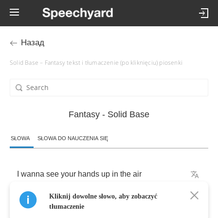
Назад
Solid Base – Fantasy tekst i tłumaczenie (po kliknięciu) piosenki
Fantasy - Solid Base
SŁOWA
SŁOWA DO NAUCZENIA SIĘ
I
wanna
see
your
hands
up
in
the
air
Kliknij dowolne słowo, aby zobaczyć
From
dusk
to
dawn
like
you
just
don't
care
tłumaczenie