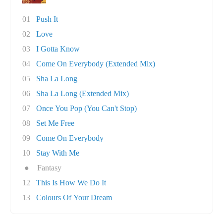
01
Push It
02
Love
03
I Gotta Know
04
Come On Everybody (Extended Mix)
05
Sha La Long
06
Sha La Long (Extended Mix)
07
Once You Pop (You Can't Stop)
08
Set Me Free
09
Come On Everybody
10
Stay With Me
●
Fantasy
12
This Is How We Do It
13
Colours Of Your Dream