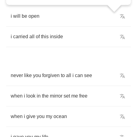
i
will
be
open
i
carried
all
of
this
inside
never
like
you
forgiven
to
all
i
can
see
when
i
look
in
the
mirror
set
me
free
when
i
give
you
my
ocean
i
gave
you
my
life