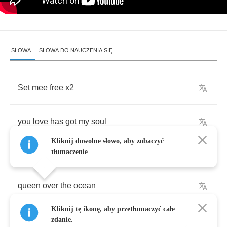
SŁOWA
SŁOWA DO NAUCZENIA SIĘ
Set
mee
free
x
2
you
love
has
got
my
soul
Kliknij dowolne słowo, aby zobaczyć
tłumaczenie
queen
over
the
ocean
Kliknij tę ikonę, aby przetłumaczyć całe
i
couldnt
make
it
all
my
own
zdanie.