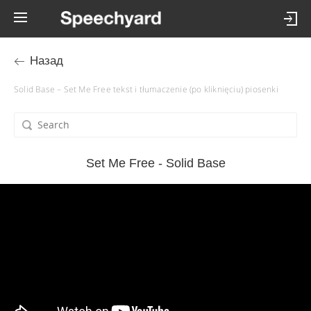
Назад
Solid Base – Set Me Free tekst i tłumaczenie (po kliknięciu) piosenki
Set Me Free - Solid Base