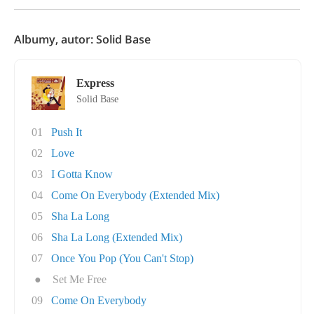
Albumy, autor: Solid Base
Express
Solid Base
01
Push It
02
Love
03
I Gotta Know
04
Come On Everybody (Extended Mix)
05
Sha La Long
06
Sha La Long (Extended Mix)
07
Once You Pop (You Can't Stop)
●
Set Me Free
09
Come On Everybody