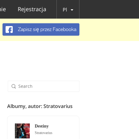
ie
Rejestracja
Pl
Zapisz się przez Facebooka
Albumy, autor: Stratovarius
Destiny
Stratovarius