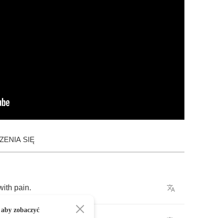
ENIA SIĘ
with
pain
.
 aby zobaczyć