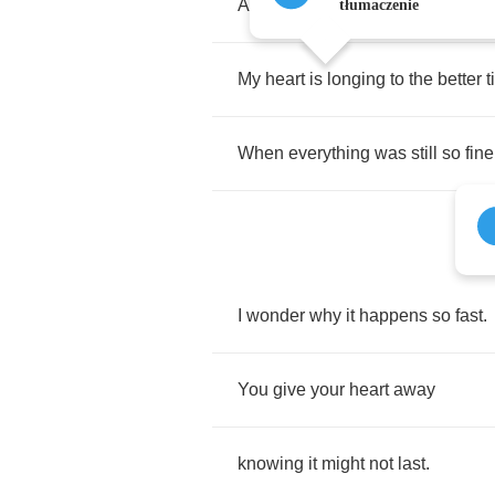
After
I
left
it
seems
my
life
is
only
tłumaczenie
My
heart
is
longing
to
the
better
t
When
everything
was
still
so
fine
I
wonder
why
it
happens
so
fast
.
You
give
your
heart
away
knowing
it
might
not
last
.