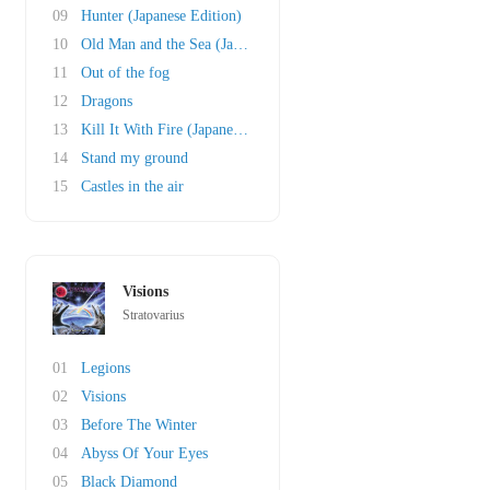
09
Hunter (Japanese Edition)
10
Old Man and the Sea (Japanese Bonustrack)
11
Out of the fog
12
Dragons
13
Kill It With Fire (Japanese Bonustrack)
14
Stand my ground
15
Castles in the air
Visions
Stratovarius
01
Legions
02
Visions
03
Before The Winter
04
Abyss Of Your Eyes
05
Black Diamond