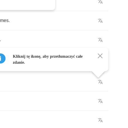
rain
.
imes
.
.
Kliknij tę ikonę, aby przetłumaczyć całe
zdanie.