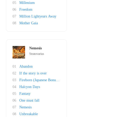
05
Millenium
06
Freedom
07
Million Lightyears Away
08
Mother Gaia
Nemesis
Stratovarius
01
Abandon
02
If the story is over
03
Fireborn (Japanese Bonustrack)
04
Halcyon Days
05
Fantasy
06
One must fall
07
Nemesis
08
Unbreakable