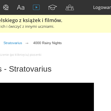
Logowan
skiego z książek i filmów.
ich i ćwiczyć z innymi uczniami.
Stratovarius
4000 Rainy Nights
czenie (po kliknięciu) piosenki
 - Stratovarius