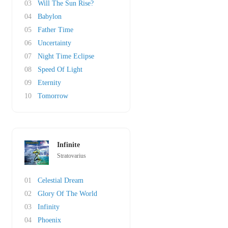
03
Will The Sun Rise?
04
Babylon
05
Father Time
06
Uncertainty
07
Night Time Eclipse
08
Speed Of Light
09
Eternity
10
Tomorrow
Infinite
Stratovarius
01
Celestial Dream
02
Glory Of The World
03
Infinity
04
Phoenix