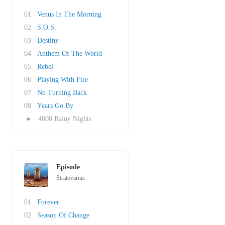
01
Venus In The Morning
02
S.O.S.
03
Destiny
04
Anthem Of The World
05
Rebel
06
Playing With Fire
07
No Turning Back
08
Years Go By
●
4000 Rainy Nights
Episode
Stratovarius
01
Forever
02
Season Of Change