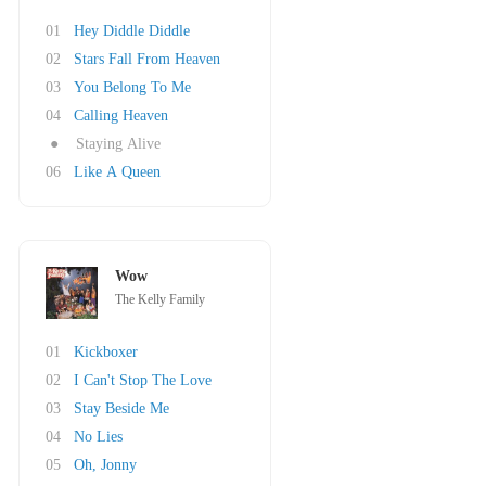
01
Hey Diddle Diddle
02
Stars Fall From Heaven
03
You Belong To Me
04
Calling Heaven
●
Staying Alive
06
Like A Queen
Wow
The Kelly Family
01
Kickboxer
02
I Can't Stop The Love
03
Stay Beside Me
04
No Lies
05
Oh, Jonny