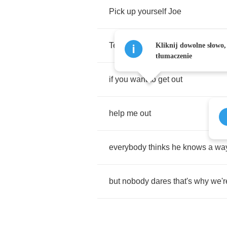
Pick
up
yourself
Joe
Tell
all
the
rest
there
is
a
way
out
Kliknij dowolne słowo,
tłumaczenie
if
you
want
to
get
out
help
me
out
everybody
thinks
he
knows
a
wa
but
nobody
dares
that's
why
we'r