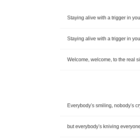
Staying
alive
with
a
trigger
in
you
Staying
alive
with
a
trigger
in
you
Welcome
,
welcome
,
to
the
real
s
Everybody's
smiling
,
nobody's
cr
but
everybody's
kniving
everyon