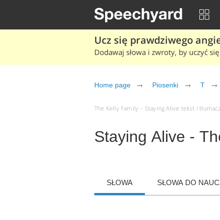
Ucz się prawdziwego angiel
Dodawaj słowa i zwroty, by uczyć się 
Home page
Piosenki
T
The Kelly Family – Staying Alive tekst i tłumac
Staying Alive - Th
SŁOWA
SŁOWA DO NAUCZ