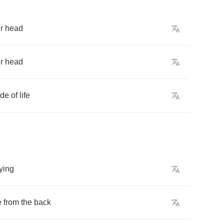
r
head
r
head
ide
of
life
ying
e
from
the
back