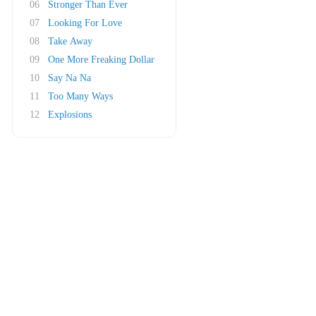
06
Stronger Than Ever
07
Looking For Love
08
Take Away
09
One More Freaking Dollar
10
Say Na Na
11
Too Many Ways
12
Explosions