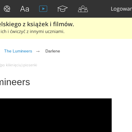
Logowan
skiego z książek i filmów.
ich i ćwiczyć z innymi uczniami.
The Lumineers
Darlene
po kliknięciu) piosenki
mineers