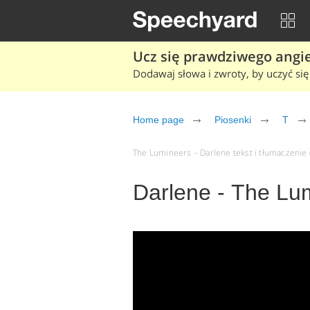
Ucz się prawdziwego angiel
Dodawaj słowa i zwroty, by uczyć się 
Home page
Piosenki
T
The Lumineers – Darlene tekst i tłumaczenie (
Darlene - The Lu