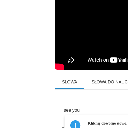
SŁOWA
SŁOWA DO NAUCZ
I
see
you
Kliknij dowolne słowo,