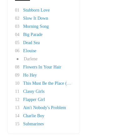
01
Stubborn Love
02
Slow It Down
03
Morning Song
04
Big Parade
05
Dead Sea
06
Elouise
●
Darlene
08
Flowers In Your Hair
09
Ho Hey
10
This Must Be the Place (Naïve Melody)
11
Classy Girls
12
Flapper Girl
13
Ain't Nobody's Problem
14
Charlie Boy
15
Submarines