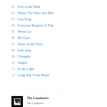
01
Sick in the Head
02
Where The Skies Are Blue
03
Gun Song
04
Everyone Requires A Plan
05
White Lie
06
My Eyes
07
Sleep on the Floor
08
Gale song
09
Cleopatra
10
Angela
11
In the Light
12
Long Way From Home
The Lumineers
The Lumineers