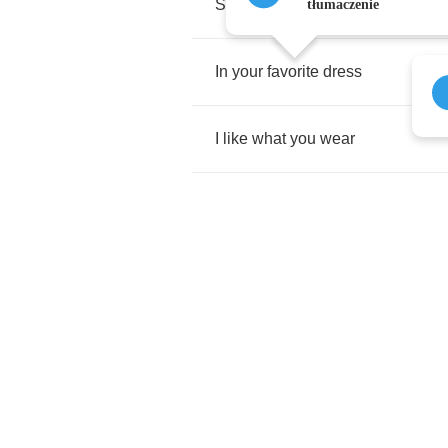
Standing
there
tłumaczenie
In
your
favorite
dress
I
like
what
you
wear