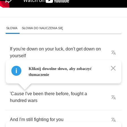
SŁOWA
SŁOWA DO NAUCZENIA SIĘ
If
you're
down
on
your
luck
,
don't
get
down
on
yourself
Kliknij dowolne słowo, aby zobaczyć
It
won't
do
you
no
good
tłumaczenie
'Cause
I've
been
there
before
,
fought
a
hundred
wars
And
I'm
still
fighting
for
you