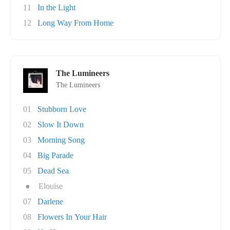
11
In the Light
12
Long Way From Home
The Lumineers
The Lumineers
01
Stubborn Love
02
Slow It Down
03
Morning Song
04
Big Parade
05
Dead Sea
●
Elouise
07
Darlene
08
Flowers In Your Hair