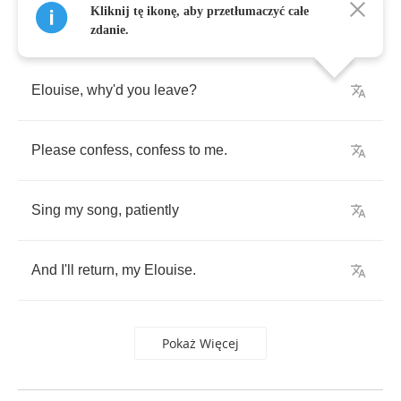
Kliknij tę ikonę, aby przetłumaczyć całe
zdanie.
Elouise
,
why'd
you
leave
?
Please
confess
,
confess
to
me
.
Sing
my
song
,
patiently
And
I'll
return
,
my
Elouise
.
Pokaż Więcej