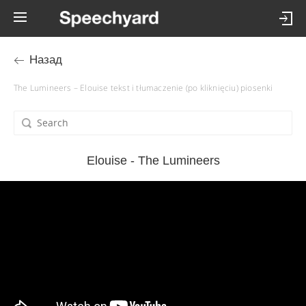
Назад
The Lumineers – Elouise tekst i tłumaczenie (po kliknięciu) piosenki
Elouise - The Lumineers