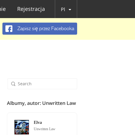
ie
Rejestracja
Pl
Zapisz się przez Facebooka
Albumy, autor: Unwritten Law
Elva
Unwritten Law