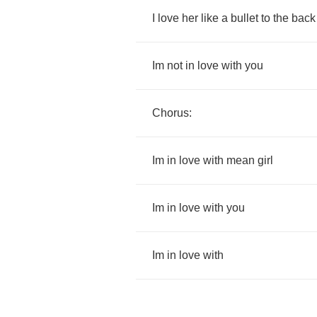
I
love
her
like
a
bullet
to
the
back
Im
not
in
love
with
you
Chorus
:
Im
in
love
with
mean
girl
Im
in
love
with
you
Im
in
love
with