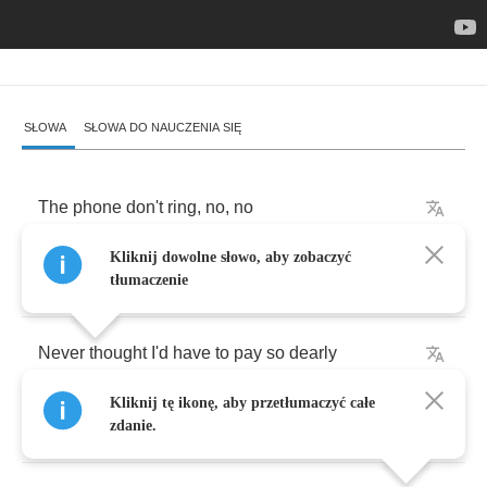
SŁOWA
SŁOWA DO NAUCZENIA SIĘ
The
phone
don't
ring
,
no
,
no
Kliknij dowolne słowo, aby zobaczyć
And
the
sun
refused
to
shine
tłumaczenie
Never
thought
I'd
have
to
pay
so
dearly
Kliknij tę ikonę, aby przetłumaczyć całe
For
what
was
already
mine
zdanie.