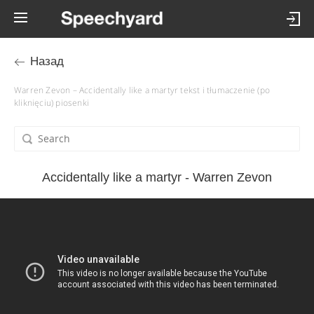
Назад
Warren Zevon – Accidentally like a martyr tekst i tłumaczenie (po
kliknięciu) piosenki
Accidentally like a martyr - Warren Zevon