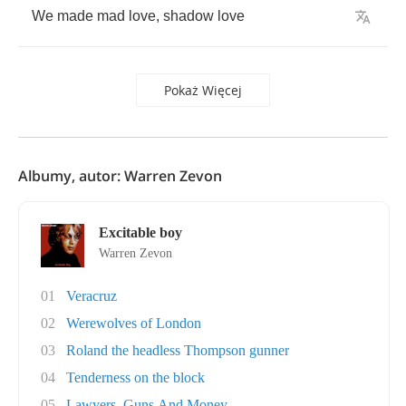
We
made
mad
love
,
shadow
love
Pokaż Więcej
Albumy, autor: Warren Zevon
Excitable boy
Warren Zevon
01
Veracruz
02
Werewolves of London
03
Roland the headless Thompson gunner
04
Tenderness on the block
05
Lawyers, Guns And Money