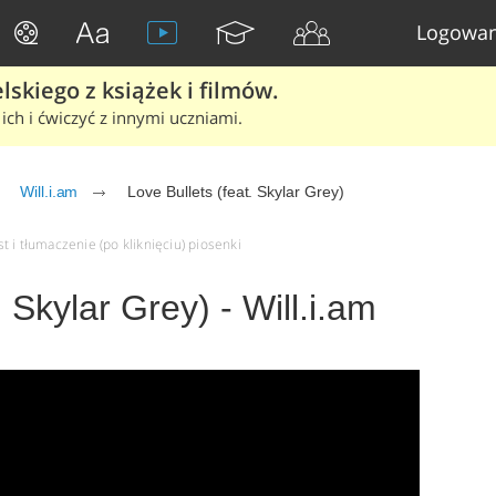
Logowan
skiego z książek i filmów.
ich i ćwiczyć z innymi uczniami.
Will.i.am
Love Bullets (feat. Skylar Grey)
st i tłumaczenie (po kliknięciu) piosenki
. Skylar Grey) - Will.i.am