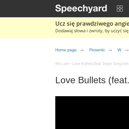
Ucz się prawdziwego angiel
Dodawaj słowa i zwroty, by uczyć się 
Home page
Piosenki
W
Will.i.am – Love Bullets (feat. Skylar Grey) tek
Love Bullets (feat