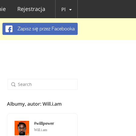
ie
Rejestracja
Pl
Zapisz się przez Facebooka
Albumy, autor: Will.i.am
#willpower
Will.i.am