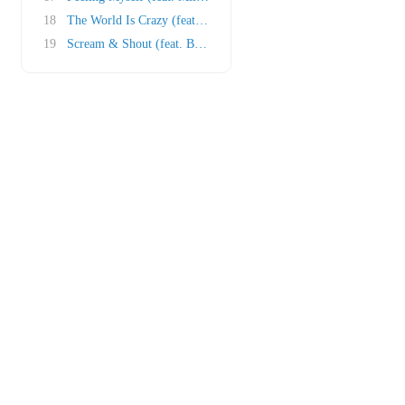
18
The World Is Crazy (feat. Dante Santiago)
19
Scream & Shout (feat. Britney Spears)