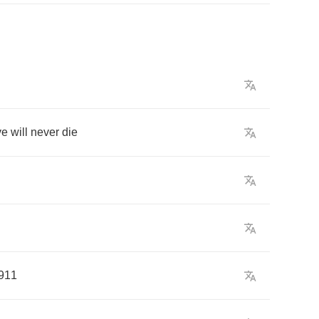
ve
will
never
die
911