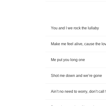
You
and
I
we
rock
the
lullaby
Make
me
feel
alive
,
cause
the
lo
Me
put
you
long
one
Shot
me
down
and
we
’
re
gone
Ain
’
t
no
need
to
worry
,
don
’
t
call