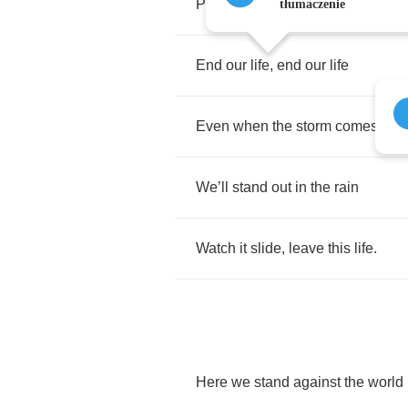
Protect
us
from
the
pain
tłumaczenie
End
our
life
,
end
our
life
Even
when
the
storm
comes
We
’
ll
stand
out
in
the
rain
Watch
it
slide
,
leave
this
life
.
Here
we
stand
against
the
world