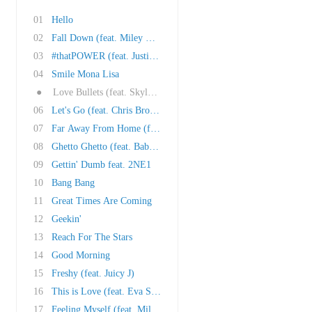
01
Hello
02
Fall Down (feat. Miley Cyrus)
03
#thatPOWER (feat. Justin Bieber)
04
Smile Mona Lisa
●
Love Bullets (feat. Skylar Grey)
06
Let's Go (feat. Chris Brown)
07
Far Away From Home (feat. Nicole Scherzinger)
08
Ghetto Ghetto (feat. Baby Kaely)
09
Gettin' Dumb feat. 2NE1
10
Bang Bang
11
Great Times Are Coming
12
Geekin'
13
Reach For The Stars
14
Good Morning
15
Freshy (feat. Juicy J)
16
This is Love (feat. Eva Simons)
17
Feeling Myself (feat. Miley Cyrus, Wiz Khalif..