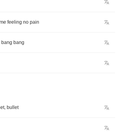
me
feeling
no
pain
,
bang
bang
let
,
bullet