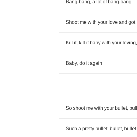
Bang
-
bang
,
a
lot
of
bang
-
bang
Shoot
me
with
your
love
and
got
Kill
it
,
kill
it
baby
with
your
loving
Baby
,
do
it
again
So
shoot
me
with
your
bullet
,
bul
Such
a
pretty
bullet
,
bullet
,
bullet