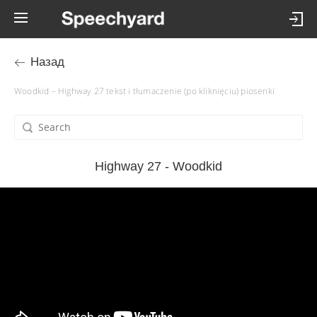
Назад
Woodkid – Highway 27 tekst i tłumaczenie (po kliknięciu) piosenki
Highway 27 - Woodkid