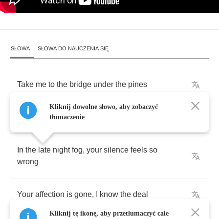
SŁOWA
SŁOWA DO NAUCZENIA SIĘ
Take
me
to
the
bridge
under
the
pines
Kliknij dowolne słowo, aby zobaczyć
Between
the
billboards
and
the
power
lines
tłumaczenie
In
the
late
night
fog
,
your
silence
feels
so
wrong
Your
affection
is
gone
,
I
know
the
deal
Kliknij tę ikonę, aby przetłumaczyć całe