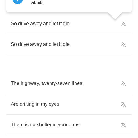
zdanie.
So
drive
away
and
let
it
die
So
drive
away
and
let
it
die
The
highway
,
twenty
-
seven
lines
Are
drifting
in
my
eyes
There
is
no
shelter
in
your
arms