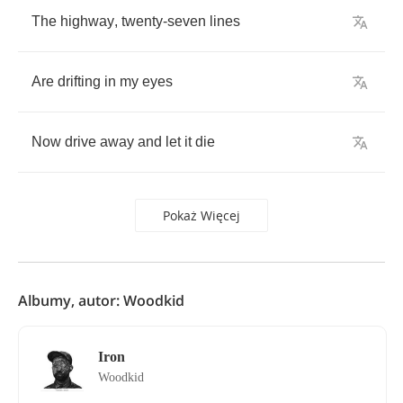
The
highway
,
twenty
-
seven
lines
Are
drifting
in
my
eyes
Now
drive
away
and
let
it
die
Pokaż Więcej
Albumy, autor: Woodkid
Iron
Woodkid