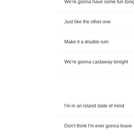
We're
gonna
have
some
fun
toni
Just
like
the
other
one
Make
it
a
double
rum
We're
gonna
castaway
tonight
I'm
in
an
island
state
of
mind
Don't
think
I'm
ever
gonna
leave