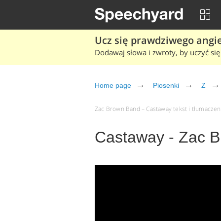
Ucz się prawdziwego angiel
Dodawaj słowa i zwroty, by uczyć się 
Home page
Piosenki
Z
Zac Brown Band – Castaway tekst i tłumaczenie
Castaway - Zac 