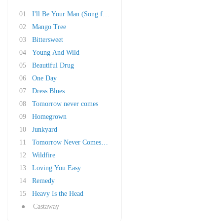
01
I'll Be Your Man (Song for a Daughter)
02
Mango Tree
03
Bittersweet
04
Young And Wild
05
Beautiful Drug
06
One Day
07
Dress Blues
08
Tomorrow never comes
09
Homegrown
10
Junkyard
11
Tomorrow Never Comes (Acoustic)
12
Wildfire
13
Loving You Easy
14
Remedy
15
Heavy Is the Head
●
Castaway