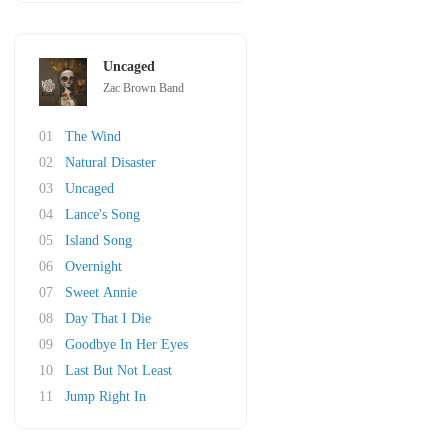
Uncaged
Zac Brown Band
01
The Wind
02
Natural Disaster
03
Uncaged
04
Lance's Song
05
Island Song
06
Overnight
07
Sweet Annie
08
Day That I Die
09
Goodbye In Her Eyes
10
Last But Not Least
11
Jump Right In