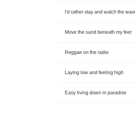
I'd
rather
stay
and
watch
the
wav
Move
the
sand
beneath
my
feet
Reggae
on
the
radio
Laying
low
and
feeling
high
Easy
living
down
in
paradise