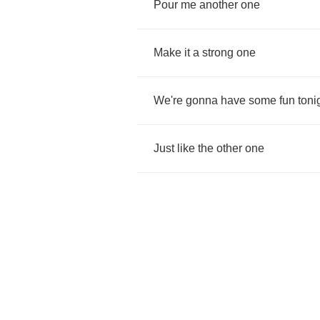
Pour
me
another
one
Make
it
a
strong
one
We're
gonna
have
some
fun
toni
Just
like
the
other
one