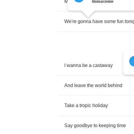
Make
it
a
strong
one
tłumaczenie
We're
gonna
have
some
fun
toni
I
wanna
be
a
castaway
And
leave
the
world
behind
Take
a
tropic
holiday
Say
goodbye
to
keeping
time