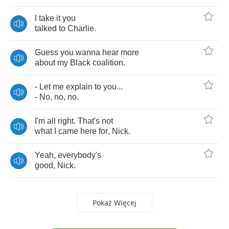
I
take
it
you
talked
to
Charlie
.
Guess
you
wanna
hear
more
about
my
Black
coalition
.
-
Let
me
explain
to
you
...
-
No
,
no
,
no
.
I'm
all
right
.
That's
not
what
I
came
here
for
,
Nick
.
Yeah
,
everybody's
good
,
Nick
.
Pokaż Więcej