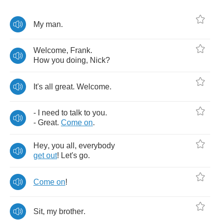
My
man
.
Welcome
,
Frank
.
How
you
doing
,
Nick
?
It's
all
great
.
Welcome
.
-
I
need
to
talk
to
you
.
-
Great
.
Come
on
.
Hey
,
you
all
,
everybody
get
out
!
Let's
go
.
Come
on
!
Sit
,
my
brother
.