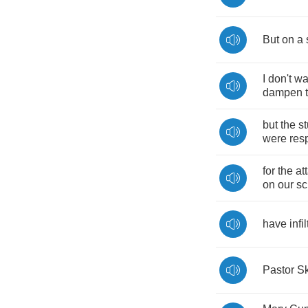
But
on
a
I
don't
wa
dampen
but
the
s
were
res
for
the
at
on
our
sc
have
infi
Pastor
Sk