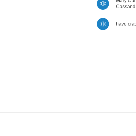
Mary
Cu
Cassand
have
cra