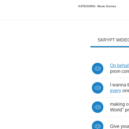
KATEGORIA:
Movie Scenes
SKRYPT WIDE
On
behal
prom
com
I
wanna
every
on
making
o
World
"
p
Give
your