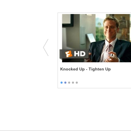
ve You
Knocked Up - Tighten Up