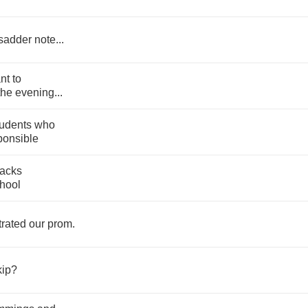
sadder
note
...
nt
to
the
evening
...
tudents
who
ponsible
tacks
hool
ltrated
our
prom
.
ip
?