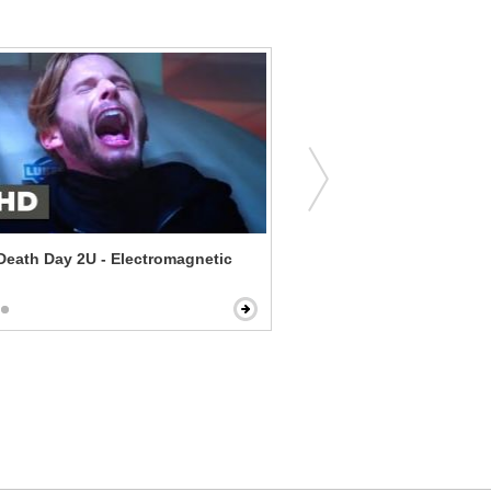
eath Day 2U - Electromagnetic
Bill & Ted's Bogus Journey
Talk to God