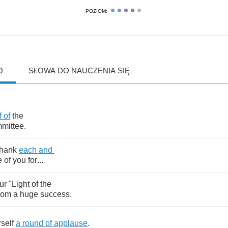
POZIOM:
O
SŁOWA DO NAUCZENIA SIĘ
f
of
the
mittee
.
thank
each
and
e
of
you
for
...
ur
"
Light
of
the
rom
a
huge
success
.
self
a
round
of
applause
.