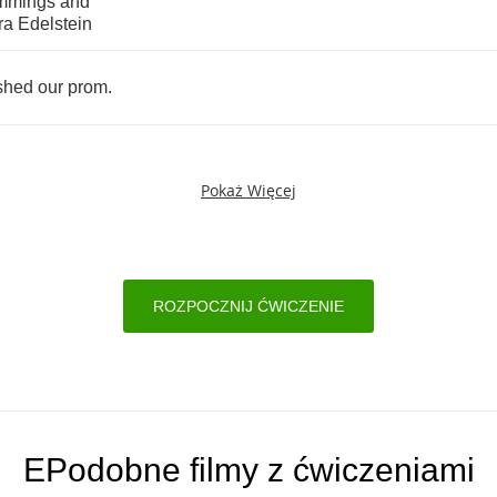
mmings
and
ra
Edelstein
shed
our
prom
.
Pokaż Więcej
ROZPOCZNIJ ĆWICZENIE
EPodobne filmy z ćwiczeniami