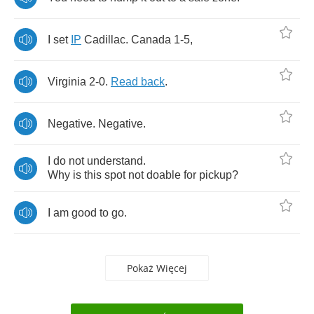
I
set
IP
Cadillac
.
Canada
1-5,
Virginia
2-0.
Read
back
.
Negative
.
Negative
.
I
do
not
understand
.
Why
is
this
spot
not
doable
for
pickup
?
I
am
good
to
go
.
Pokaż Więcej