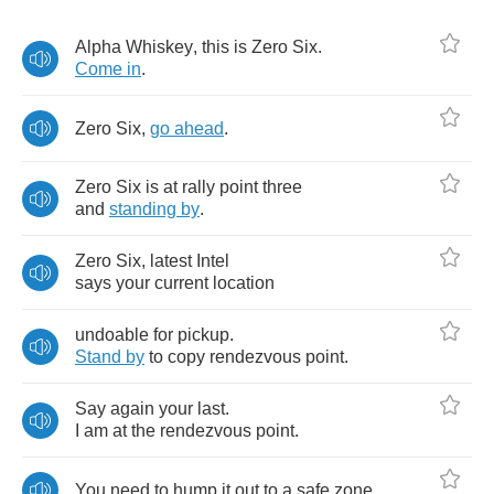
Alpha
Whiskey
,
this
is
Zero
Six
.
Come
in
.
Zero
Six
,
go
ahead
.
Zero
Six
is
at
rally
point
three
and
standing
by
.
Zero
Six
,
latest
Intel
says
your
current
location
undoable
for
pickup
.
Stand
by
to
copy
rendezvous
point
.
Say
again
your
last
.
I
am
at
the
rendezvous
point
.
You
need
to
hump
it
out
to
a
safe
zone
.