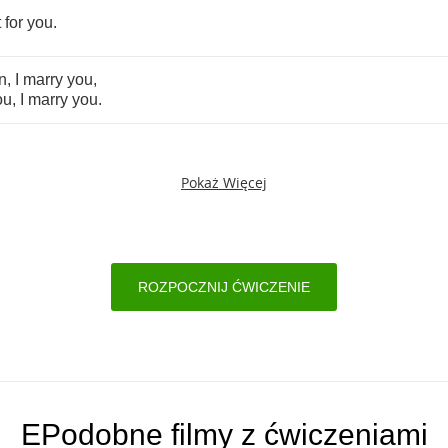
t
for
you
.
n
,
I
marry
you
,
ou
,
I
marry
you
.
Pokaż Więcej
ROZPOCZNIJ ĆWICZENIE
EPodobne filmy z ćwiczeniami