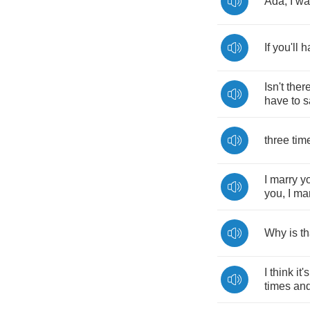
Ada
,
I
wa
If
you'll
h
Isn't
ther
have
to
s
three
tim
I
marry
y
you
,
I
mar
Why
is
th
I
think
it's
times
an