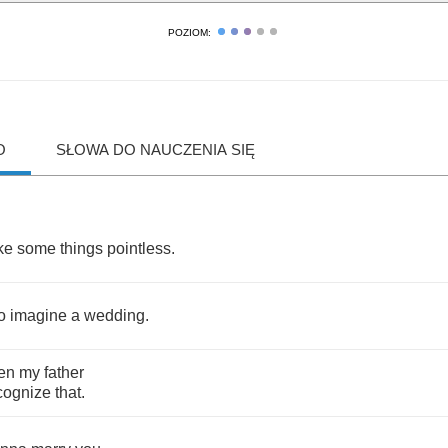
POZIOM:
O
SŁOWA DO NAUCZENIA SIĘ
ke
some
things
pointless
.
o
imagine
a
wedding
.
en
my
father
cognize
that
.