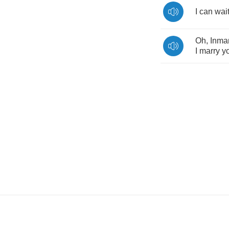
I
can
wai
Oh
,
Inma
I
marry
y