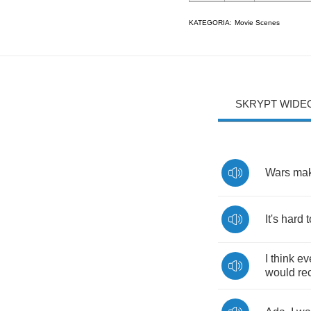
KATEGORIA:
Movie Scenes
SKRYPT WIDE
Wars
ma
It's
hard
t
I
think
ev
would
re