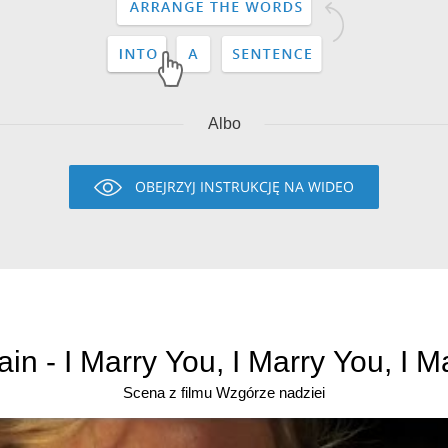
Albo
OBEJRZYJ INSTRUKCJĘ NA WIDEO
n - I Marry You, I Marry You, I M
Scena z filmu Wzgórze nadziei