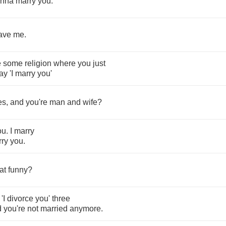
nna
marry
you
.
ave
me
.
e
some
religion
where
you
just
ay
'I
marry
you'
es
,
and
you're
man
and
wife
?
ou
.
I
marry
ry
you
.
at
funny
?
'I
divorce
you'
three
d
you're
not
married
anymore
.