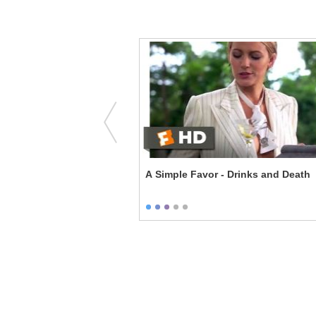
It Leo?
A Simple Favor - Drinks and Death