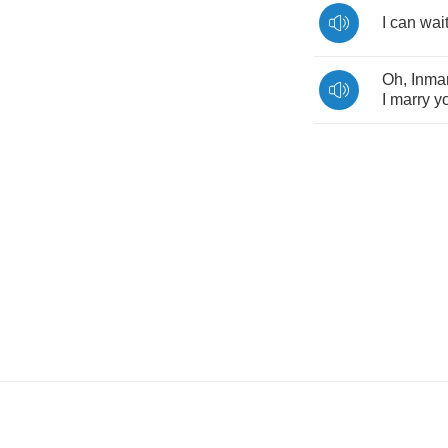
I
can
wai
Oh
,
Inma
I
marry
y