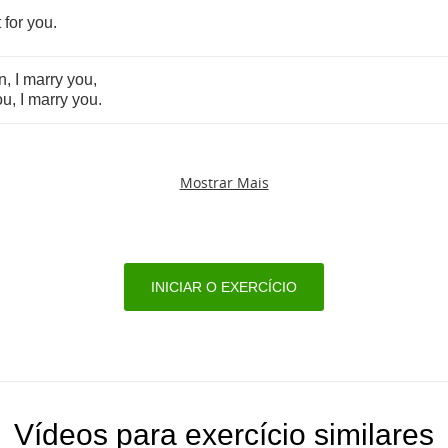
t
for
you
.
n
,
I
marry
you
,
ou
,
I
marry
you
.
Mostrar Mais
INICIAR O EXERCÍCIO
Vídeos para exercício similares