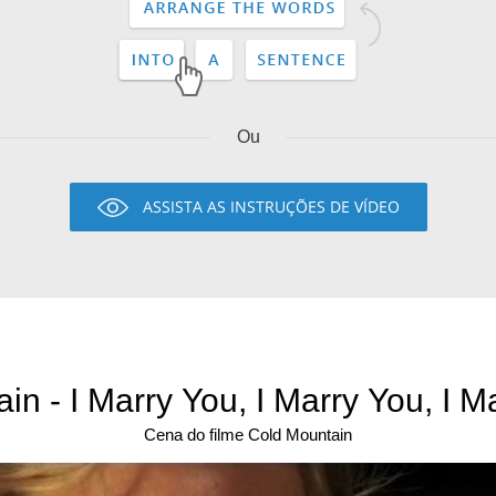
Ou
ASSISTA AS INSTRUÇÕES DE VÍDEO
n - I Marry You, I Marry You, I M
Cena do filme Cold Mountain