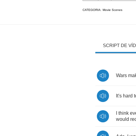
CATEGORIA:
Movie Scenes
SCRIPT DE VÍ
Wars
ma
It's
hard
t
I
think
ev
would
re