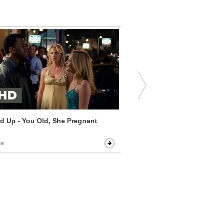
 Up - You Old, She Pregnant
John Wick - I'm Back