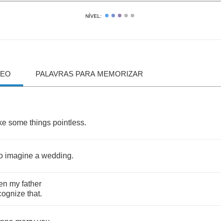
NÍVEL:
DEO
PALAVRAS PARA MEMORIZAR
ke
some
things
pointless
.
o
imagine
a
wedding
.
en
my
father
cognize
that
.