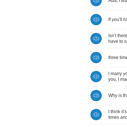
Ada
,
I
wa
If
you'll
h
Isn't
ther
have
to
s
three
tim
I
marry
y
you
,
I
mar
Why
is
th
I
think
it's
times
an