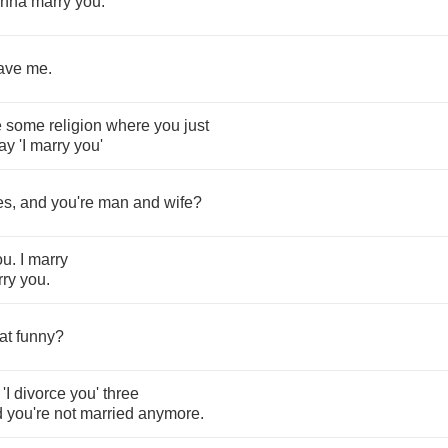
nna
marry
you
.
ave
me
.
e
some
religion
where
you
just
ay
'I
marry
you'
es
,
and
you're
man
and
wife
?
ou
.
I
marry
ry
you
.
at
funny
?
'I
divorce
you'
three
d
you're
not
married
anymore
.