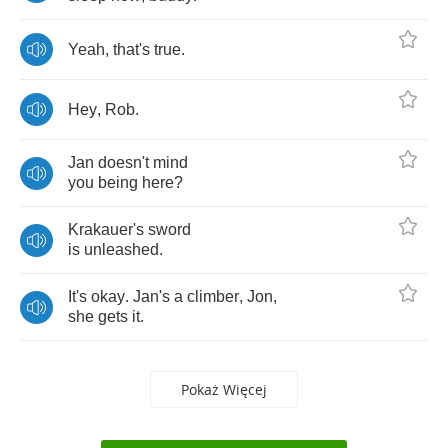
Yeah
,
that's
true
.
Hey
,
Rob
.
Jan
doesn't
mind
you
being
here
?
Krakauer's
sword
is
unleashed
.
It's
okay
.
Jan's
a
climber
,
Jon
,
she
gets
it
.
Pokaż Więcej