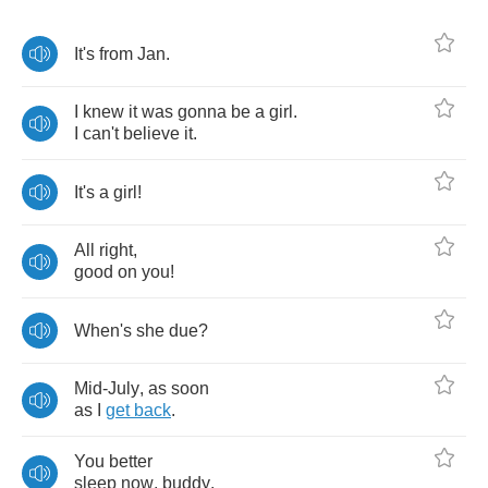
It's
from
Jan
.
I
knew
it
was
gonna
be
a
girl
.
I
can't
believe
it
.
It's
a
girl
!
All
right
,
good
on
you
!
When's
she
due
?
Mid
-
July
,
as
soon
as
I
get
back
.
You
better
sleep
now
,
buddy
.