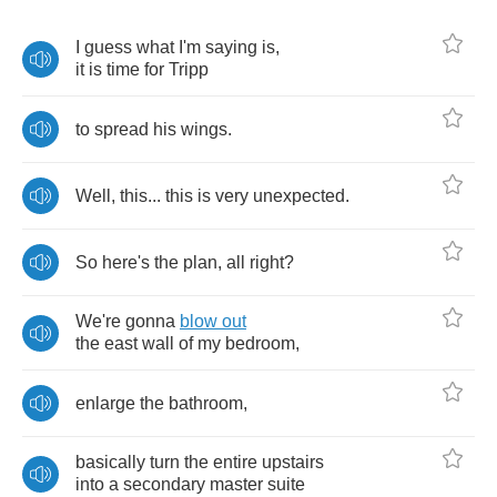
I
guess
what
I'm
saying
is
,
it
is
time
for
Tripp
to
spread
his
wings
.
Well
,
this
...
this
is
very
unexpected
.
So
here's
the
plan
,
all
right
?
We're
gonna
blow
out
the
east
wall
of
my
bedroom
,
enlarge
the
bathroom
,
basically
turn
the
entire
upstairs
into
a
secondary
master
suite