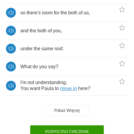
so
there's
room
for
the
both
of
us
,
and
the
both
of
you
,
under
the
same
roof
.
What
do
you
say
?
I'm
not
understanding
.
You
want
Paula
to
move
in
here
?
Pokaż Więcej
ROZPOCZNIJ ĆWICZENIE