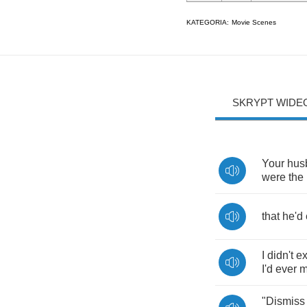
KATEGORIA:
Movie Scenes
SKRYPT WIDE
Your
hus
were
the
that
he'd
I
didn't
ex
I'd
ever
m
"
Dismiss