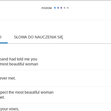
POZIOM:
O
SŁOWA DO NAUCZENIA SIĘ
band
had
told
me
you
most
beautiful
woman
ever
met
.
pect
the
most
beautiful
woman
et
.
your
vows
,