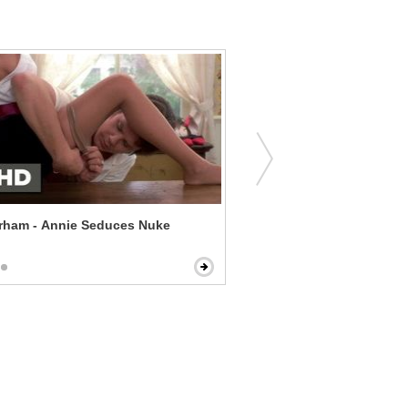
urham - Annie Seduces Nuke
Moms' Night Out - Cr