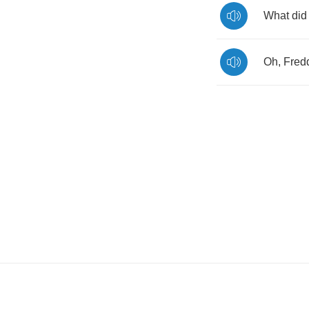
What
did
Oh
,
Fred