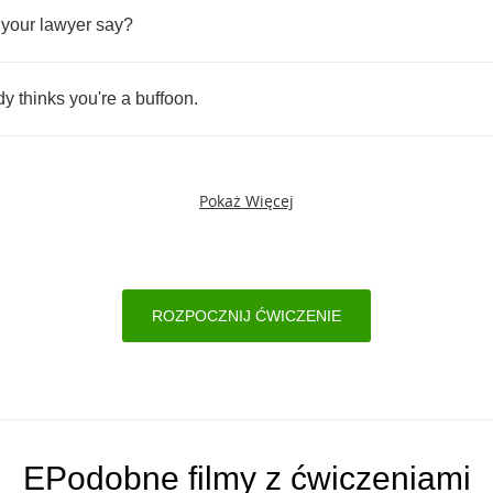
your
lawyer
say
?
dy
thinks
you're
a
buffoon
.
Pokaż Więcej
ROZPOCZNIJ ĆWICZENIE
EPodobne filmy z ćwiczeniami