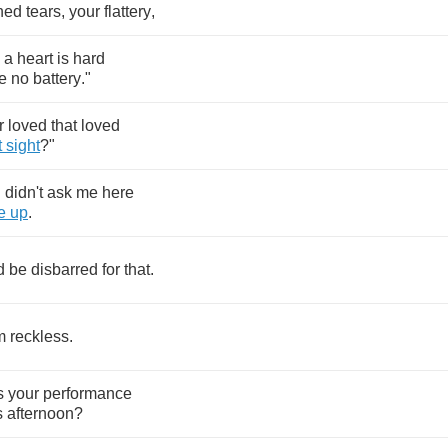
ned
tears
,
your
flattery
,
a
heart
is
hard
e
no
battery
."
r
loved
that
loved
t
sight
?"
u
didn't
ask
me
here
e
up
.
d
be
disbarred
for
that
.
m
reckless
.
s
your
performance
s
afternoon
?