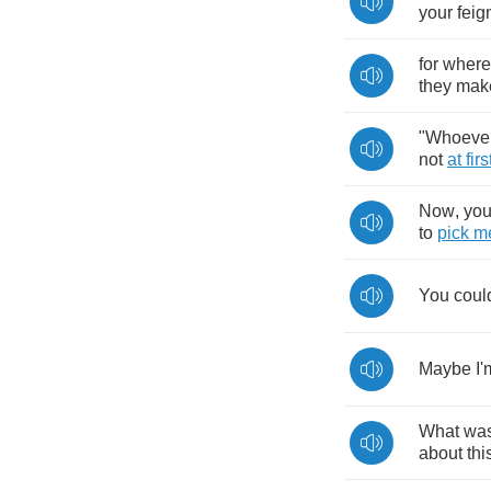
your
feig
for
where
they
mak
"
Whoeve
not
at
firs
Now
,
yo
to
pick
m
You
coul
Maybe
I'
What
wa
about
thi