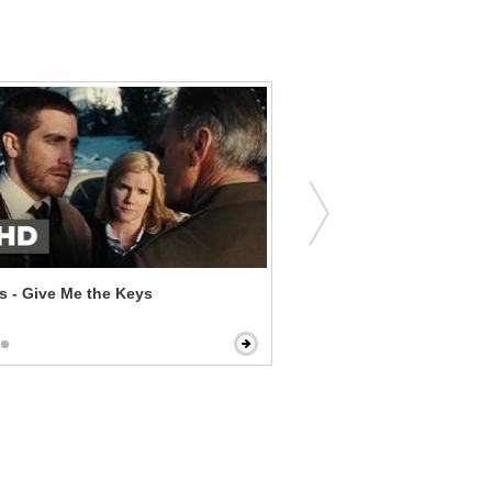
s - Give Me the Keys
You've Got Mail - Very Firs