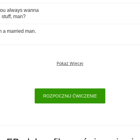
you
always
wanna
s
stuff
,
man
?
m
a
married
man
.
Pokaż Więcej
ROZPOCZNIJ ĆWICZENIE