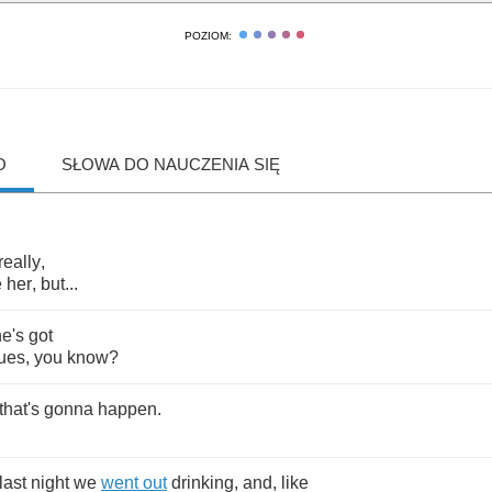
POZIOM:
O
SŁOWA DO NAUCZENIA SIĘ
really
,
e
her
,
but
...
e's
got
ues
,
you
know
?
that's
gonna
happen
.
last
night
we
went
out
drinking
,
and
,
like