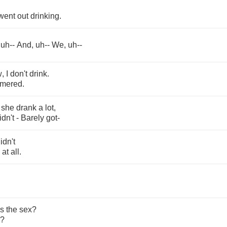
went
out
drinking
.
,
uh
--
And
,
uh
--
We
,
uh
--
w
,
I
don't
drink
.
mered
.
she
drank
a
lot
,
idn't
-
Barely
got
-
idn't
at
all
.
s
the
sex
?
?