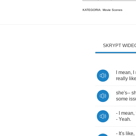
KATEGORIA:
Movie Scenes
SKRYPT WIDE
I
mean
,
I
really
lik
she's
--
sh
some
iss
-
I
mean
,
-
Yeah
.
-
It's
like
,