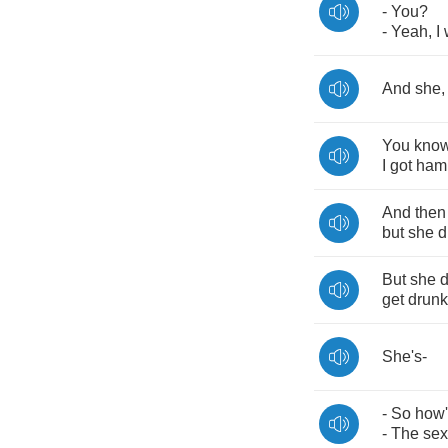
-
You
?
-
Yeah
,
I
And
she
You
kno
I
got
ham
And
then
but
she
d
But
she
d
get
drunk
She's
-
-
So
how'
-
The
sex