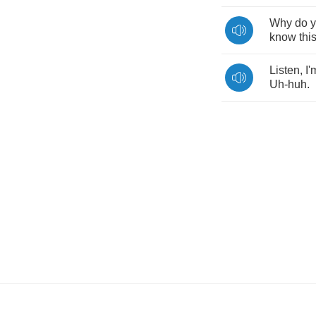
Why
do
know
thi
Listen
,
I'
Uh
-
huh
.