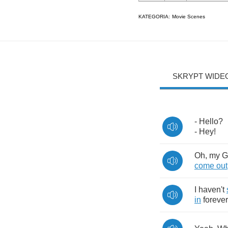
KATEGORIA:
Movie Scenes
SKRYPT WIDE
-
Hello
?
-
Hey
!
Oh
,
my
G
come
out
I
haven't
in
forever