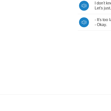
I
don't
kn
Let's
just
.
-
It's
too
l
-
Okay
.