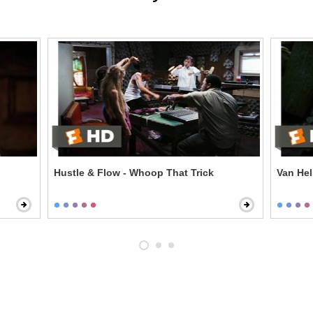
Hustle & Flow - Whoop That Trick
Van Hel