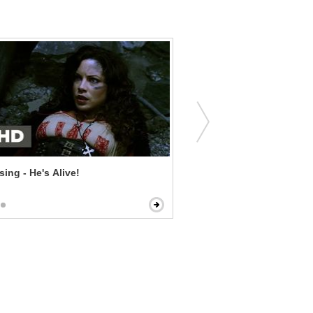
sing - He's Alive!
Kong Skull Island - Marlo
Kong & Skullcrawlers