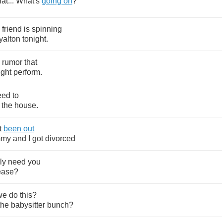
at
...
What's
going
on
?
friend
is
spinning
yalton
tonight
.
rumor
that
ght
perform
.
eed
to
the
house
.
t
been
out
mmy
and
I
got
divorced
ly
need
you
ease
?
we
do
this
?
the
babysitter
bunch
?