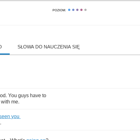
POZIOM:
O
SŁOWA DO NAUCZENIA SIĘ
od
.
You
guys
have
to
with
me
.
seen
you
.