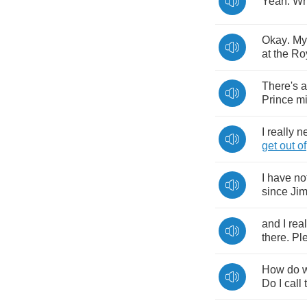
Yeah
.
Wh
Okay
.
My
at
the
Ro
There's
a
Prince
mi
I
really
n
get
out
of
I
have
no
since
Ji
and
I
real
there
.
Pl
How
do
Do
I
call