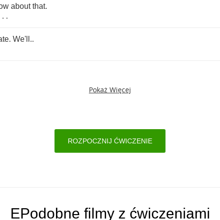
ow
about
that
.
 . .
ate
.
We'll
..
Pokaż Więcej
ROZPOCZNIJ ĆWICZENIE
EPodobne filmy z ćwiczeniami