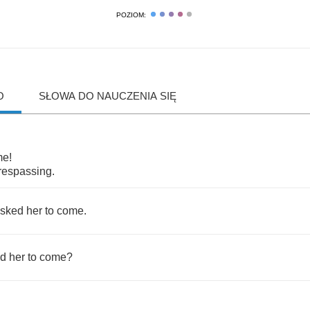
POZIOM:
O
SŁOWA DO NAUCZENIA SIĘ
me
!
trespassing
.
sked
her
to
come
.
ed
her
to
come
?