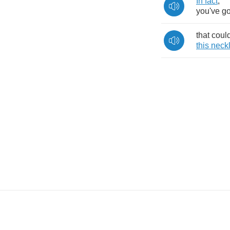
In
fact
,
you've
go
that
coul
this
neck