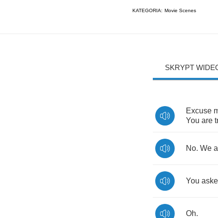
KATEGORIA:
Movie Scenes
SKRYPT WIDE
Excuse
You
are
No
.
We
a
You
ask
Oh
.