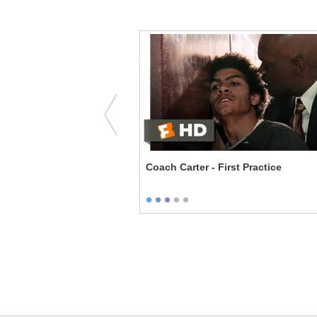
e - Let Me Weep
Coach Carter - First Practice