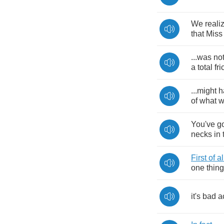
We
reali
that
Miss
...
was
no
a
total
fr
...
might
h
of
what
w
You've
g
necks
in
First
of
al
one
thing
it's
bad
a