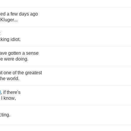
zed
a
few
days
ago
Kluger
...
t
icking
idiot
.
ave
gotten
a
sense
e
were
doing
.
ot
one
of
the
greatest
the
world
.
l
,
if
there's
I
know
,
cting
.