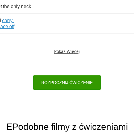
t
the
only
neck
d
carry
lace
off
.
Pokaż Więcej
ROZPOCZNIJ ĆWICZENIE
EPodobne filmy z ćwiczeniami