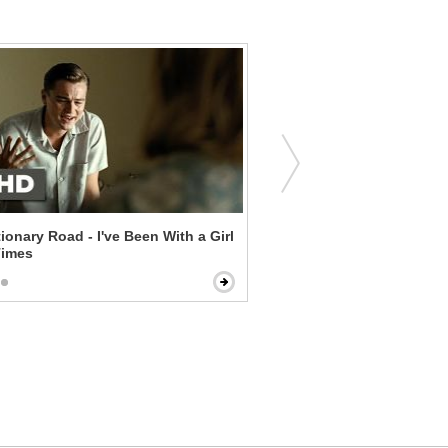
ionary Road - I've Been With a Girl
Chinatown - A Respectab
Times