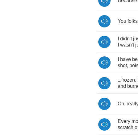
Because
You
folks
I
didn't
ju
I
wasn't
j
I
have
be
shot
,
poi
...
frozen
,
and
burn
Oh
,
reall
Every
mo
scratch
o