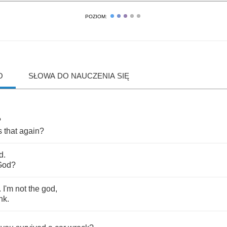
POZIOM:
O
SŁOWA DO NAUCZENIA SIĘ
?
s
that
again
?
d
.
God
?
.
I'm
not
the
god
,
ink
.