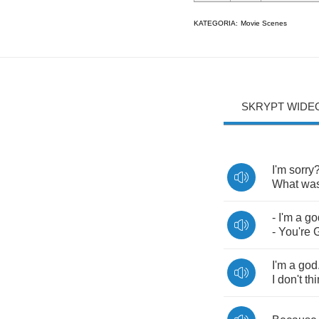
KATEGORIA:
Movie Scenes
SKRYPT WIDE
I'm
sorry
What
wa
-
I'm
a
go
-
You're
I'm
a
god
I
don't
th