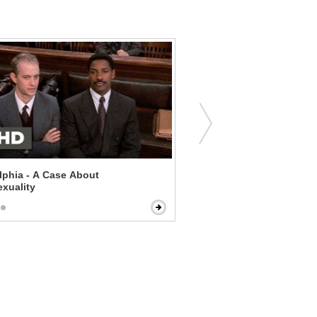
lphia - A Case About
The Lord of the Rings: Th
xuality
Gandalf Returns