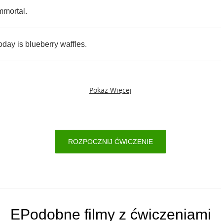
mmortal
.
oday
is
blueberry
waffles
.
Pokaż Więcej
ROZPOCZNIJ ĆWICZENIE
EPodobne filmy z ćwiczeniami