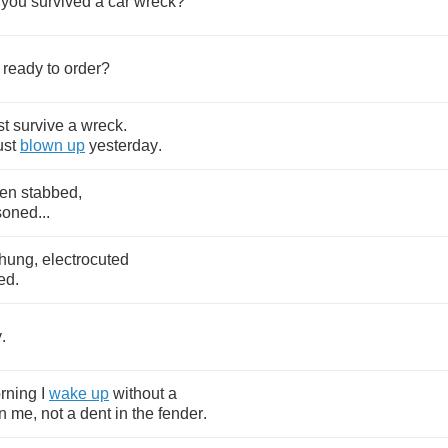
you
survived
a
car
wreck
?
ready
to
order
?
st
survive
a
wreck
.
ust
blown
up
yesterday
.
en
stabbed
,
soned
...
hung
,
electrocuted
ed
.
y
.
rning
I
wake
up
without
a
n
me
,
not
a
dent
in
the
fender
.