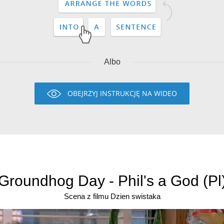
Albo
OBEJRZYJ INSTRUKCJĘ NA WIDEO
Groundhog Day - Phil's a God (Pl
Scena z filmu Dzien swistaka