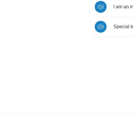
I
am
an
i
Special
t