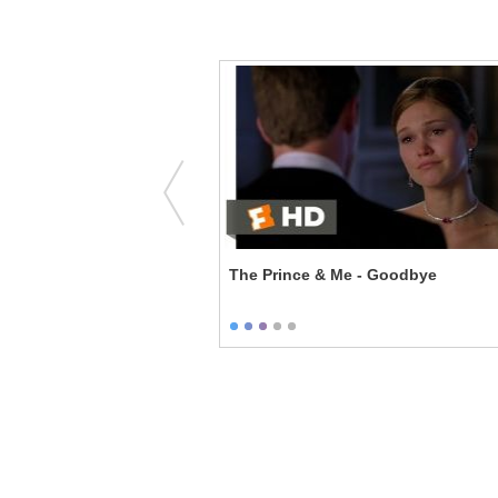
me Over - Private
The Prince & Me - Goodbye