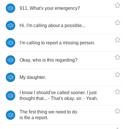
911.
What's
your
emergency
?
Hi
.
I'm
calling
about
a
possible
...
I'm
calling
to
report
a
missing
person
.
Okay
,
who
is
this
regarding
?
My
daughter
.
I
know
I
should've
called
sooner
.
I
just
thought
that
... -
That's
okay
,
sir
. -
Yeah
.
The
first
thing
we
need
to
do
is
file
a
report
.