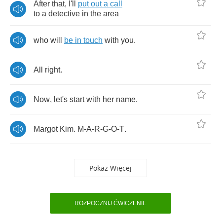
After
that
,
I'll
put
out
a
call
to
a
detective
in
the
area
who
will
be
in
touch
with
you
.
All
right
.
Now
,
let's
start
with
her
name
.
Margot
Kim
.
M
-
A
-
R
-
G
-
O
-
T
.
Pokaż Więcej
ROZPOCZNIJ ĆWICZENIE