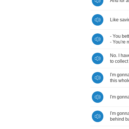
And
for
a
Like
savi
-
You
bet
-
You're
n
No
.
I
hav
to
collect
I'm
gonn
this
whol
I'm
gonn
I'm
gonn
behind
b