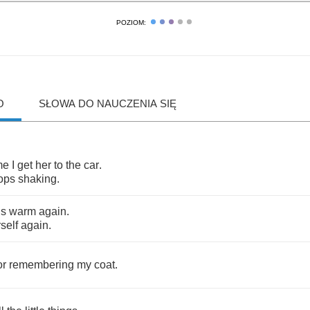
POZIOM:
O
SŁOWA DO NAUCZENIA SIĘ
me
I
get
her
to
the
car
.
ops
shaking
.
is
warm
again
.
self
again
.
or
remembering
my
coat
.