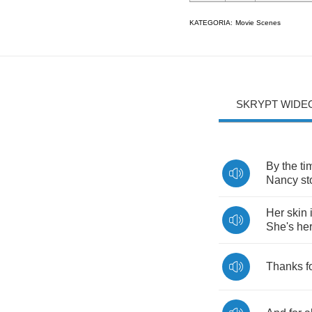
KATEGORIA:
Movie Scenes
SKRYPT WIDE
By
the
ti
Nancy
st
Her
skin
She's
her
Thanks
f