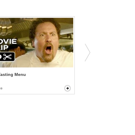
ef - Tasting Menu
Up in the Air - A Cocoon of
Banishment