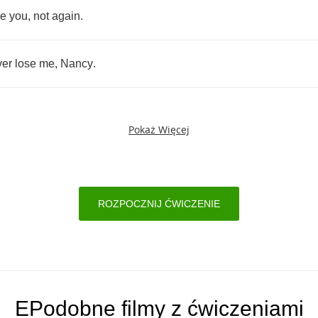
se
you
,
not
again
.
ver
lose
me
,
Nancy
.
Pokaż Więcej
ROZPOCZNIJ ĆWICZENIE
EPodobne filmy z ćwiczeniami