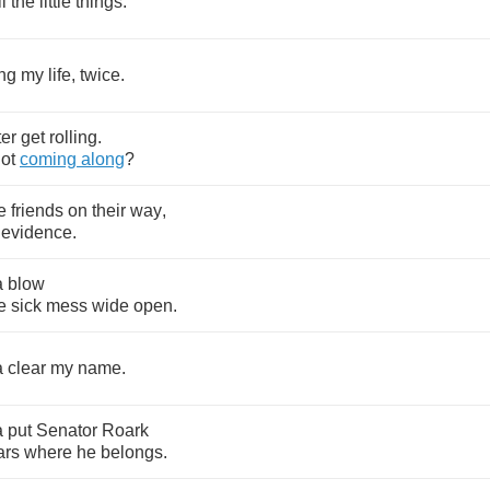
ll
the
little
things
.
ng
my
life
,
twice
.
ter
get
rolling
.
ot
coming
along
?
e
friends
on
their
way
,
evidence
.
a
blow
e
sick
mess
wide
open
.
a
clear
my
name
.
a
put
Senator
Roark
ars
where
he
belongs
.