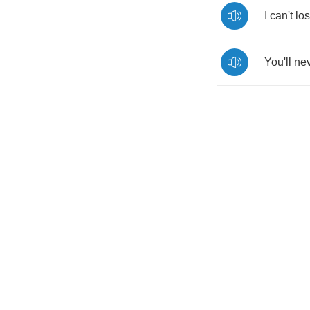
I
can't
lo
You'll
ne