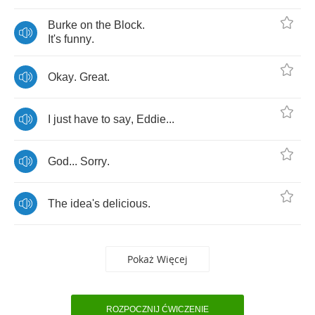
Burke
on
the
Block
.
It's
funny
.
Okay
.
Great
.
I
just
have
to
say
,
Eddie
...
God
...
Sorry
.
The
idea's
delicious
.
Pokaż Więcej
ROZPOCZNIJ ĆWICZENIE