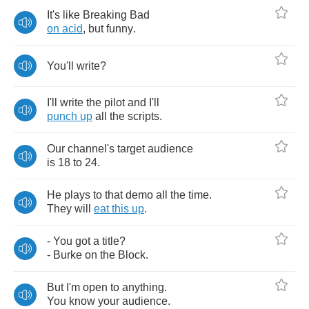
It's
like
Breaking
Bad
on
acid
,
but
funny
.
You'll
write
?
I'll
write
the
pilot
and
I'll
punch
up
all
the
scripts
.
Our
channel's
target
audience
is
18
to
24.
He
plays
to
that
demo
all
the
time
.
They
will
eat
this
up
.
-
You
got
a
title
?
-
Burke
on
the
Block
.
But
I'm
open
to
anything
.
You
know
your
audience
.