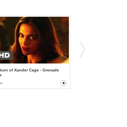
turn of Xander Cage - Grenade
Straight Outta Compton -
e
Gangsta