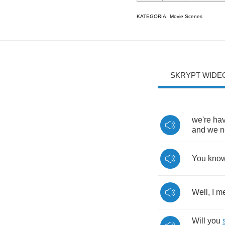
KATEGORIA:
Movie Scenes
SKRYPT WIDE
we're
hav
and
we
n
You
kno
Well
,
I
m
Will
you