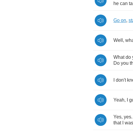
he
can
t
Go
on
,
s
Well
,
wha
What
do
Do
you
t
I
don't
kn
Yeah
,
I
g
Yes
,
yes
that
I
wa