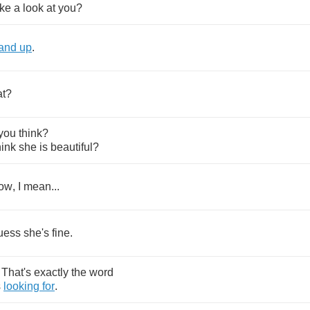
ake
a
look
at
you
?
tand
up
.
t
?
you
think
?
hink
she
is
beautiful
?
ow
,
I
mean
...
uess
she's
fine
.
.
That's
exactly
the
word
s
looking
for
.