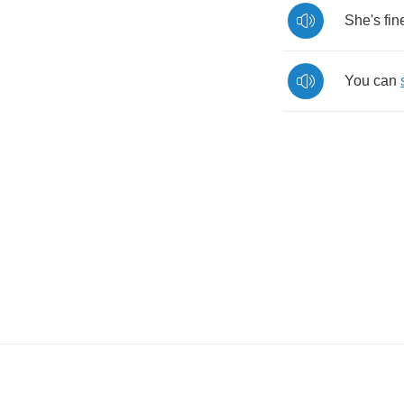
She's
fin
You
can