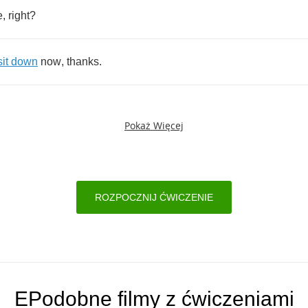
e
,
right
?
sit
down
now
,
thanks
.
Pokaż Więcej
ROZPOCZNIJ ĆWICZENIE
EPodobne filmy z ćwiczeniami