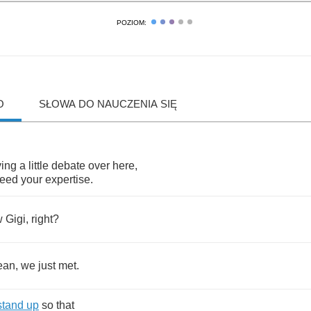
POZIOM:
O
SŁOWA DO NAUCZENIA SIĘ
ing
a
little
debate
over
here
,
eed
your
expertise
.
w
Gigi
,
right
?
ean
,
we
just
met
.
stand
up
so
that