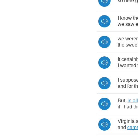
so
here
g
I
know
th
we
saw
we
weren
the
sweet
It
certainl
I
wanted
I
suppos
and
for
th
But
,
in
all
if
I
had
th
Virginia
and
cam