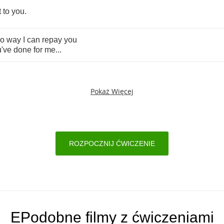
t
to
you
.
o
way
I
can
repay
you
've
done
for
me
...
Pokaż Więcej
ROZPOCZNIJ ĆWICZENIE
EPodobne filmy z ćwiczeniami