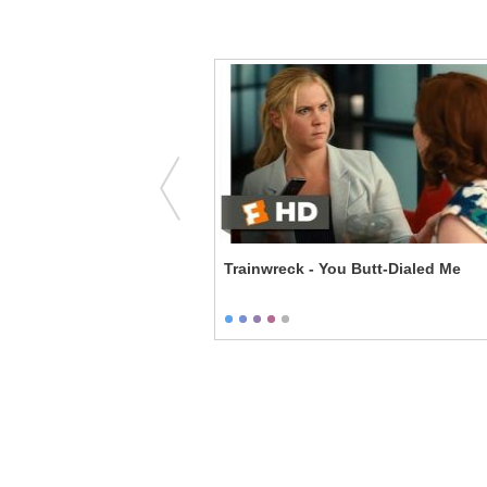
First Dinner
Trainwreck - You Butt-Dialed Me