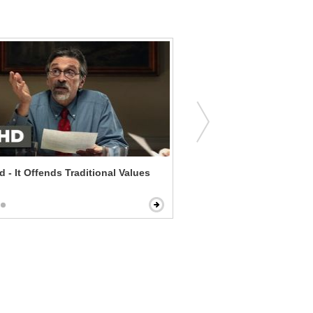
d - It Offends Traditional Values
The Lord of the Rings: Th
King - My Precious