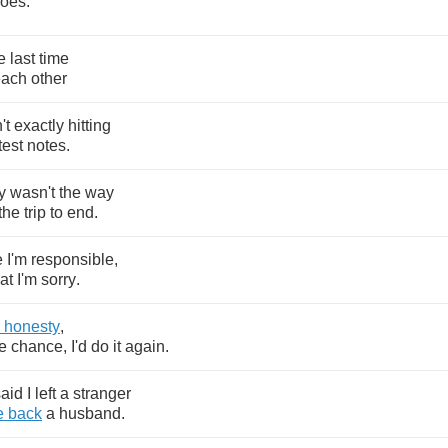
oes
.
e
last
time
each
other
't
exactly
hitting
est
notes
.
y
wasn't
the
way
the
trip
to
end
.
e
I'm
responsible
,
at
I'm
sorry
.
honesty
,
e
chance
,
I'd
do
it
again
.
said
I
left
a
stranger
e
back
a
husband
.