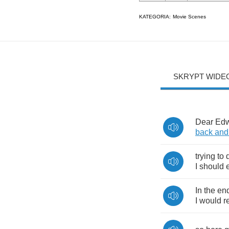
KATEGORIA:
Movie Scenes
SKRYPT WIDE
Dear
Ed
back
and
trying
to
I
should
In
the
en
I
would
r