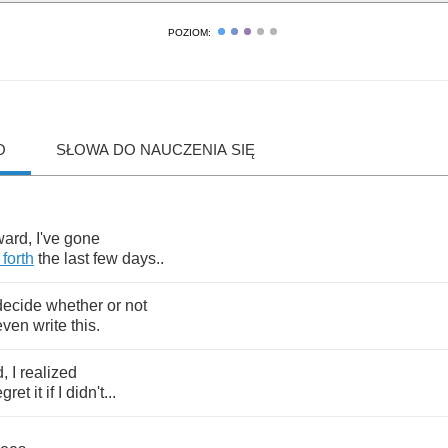
POZIOM:
O
SŁOWA DO NAUCZENIA SIĘ
ward
,
I've
gone
forth
the
last
few
days
..
decide
whether
or
not
even
write
this
.
d
,
I
realized
egret
it
if
I
didn't
...