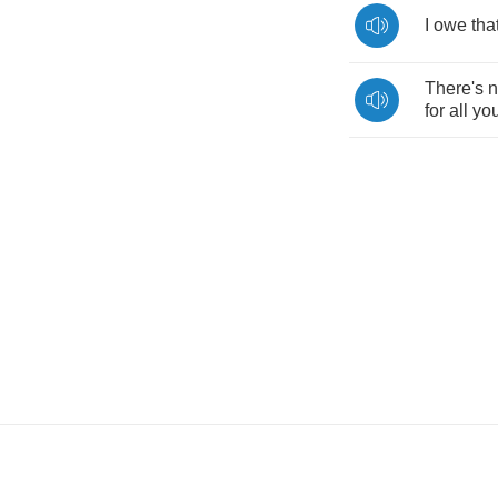
I
owe
tha
There's
n
for
all
you