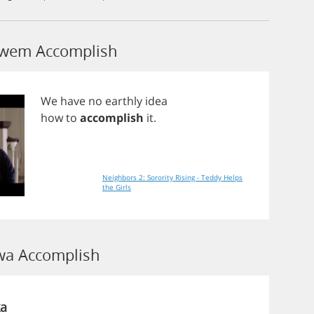
łowem Accomplish
We
have
no
earthly
idea
how
to
accomplish
it
.
Neighbors 2: Sorority Rising - Teddy Helps
the Girls
a Accomplish
a