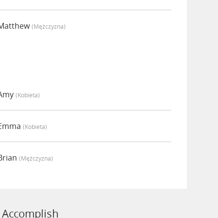
 Matthew
(mężczyzna)
 Amy
(kobieta)
a Emma
(kobieta)
Brian
(mężczyzna)
 Accomplish