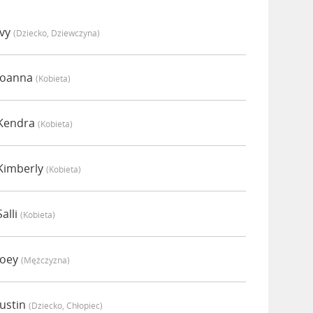
Ivy
(dziecko, Dziewczyna)
Joanna
(kobieta)
 Kendra
(kobieta)
Kimberly
(kobieta)
alli
(kobieta)
Joey
(mężczyzna)
ustin
(dziecko, Chłopiec)