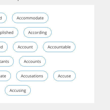
d
Accommodate
plished
According
ed
Account
Accountable
tants
Accounts
ate
Accusations
Accuse
Accusing