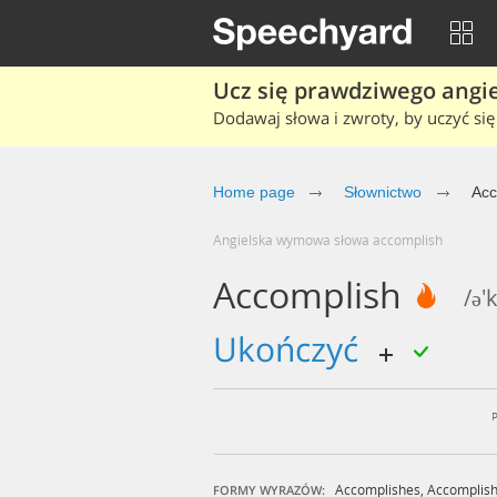
Ucz się prawdziwego angiel
Dodawaj słowa i zwroty, by uczyć się 
Home page
Słownictwo
Acc
Angielska wymowa słowa accomplish
Accomplish
/ə'
ukończyć
Accomplishes
,
Accomplish
FORMY WYRAZÓW: