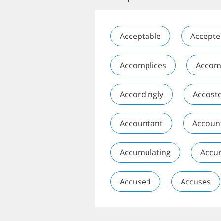
Acceptable
Accepte
Accomplices
Accom
Accordingly
Accost
Accountant
Accoun
Accumulating
Accur
Accused
Accuses