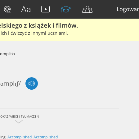
Logowan
skiego z książek i filmów.
ich i ćwiczyć z innymi uczniami.
omplish
kɑmplɪʃ/
POKAŻ WIĘCEJ TŁUMACZEŃ
ing
,
Accomplished
,
Accomplished