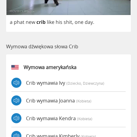
a
phat
new
crib
like
his
shit
,
one
day
.
Wymowa dźwiękowa słowa Crib
Wymowa amerykańska
Crib wymawia Ivy
(dziecko, Dziewczyna)
Crib wymawia Joanna
(kobieta)
Crib wymawia Kendra
(kobieta)
Crib wymawia Kimberly
(kobieta)