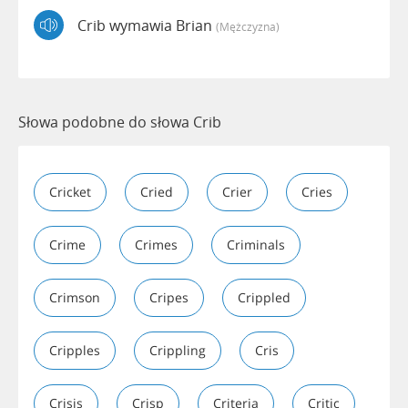
Crib wymawia Brian
(mężczyzna)
Słowa podobne do słowa Crib
Cricket
Cried
Crier
Cries
Crime
Crimes
Criminals
Crimson
Cripes
Crippled
Cripples
Crippling
Cris
Crisis
Crisp
Criteria
Critic