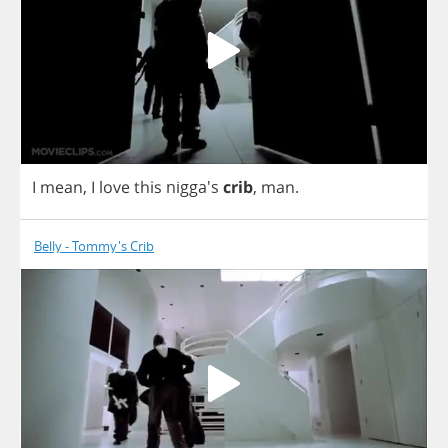
I
mean
,
I
love
this
nigga's
crib
,
man
.
Belly - Tommy's Crib