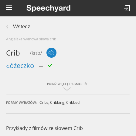
Wstecz
Angielska wymowa słowa crib
Crib
/krɪb/
łóżeczko
POKAŻ WIĘCEJ TŁUMACZEŃ
Cribs
,
Cribbing
,
Cribbed
FORMY WYRAZÓW:
Przykłady z filmów ze słowem Crib