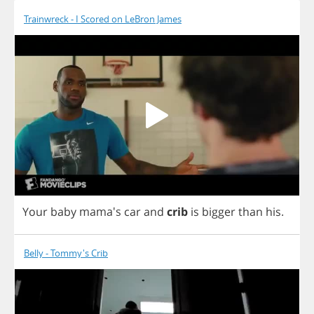
Trainwreck - I Scored on LeBron James
Your
baby
mama's
car
and
crib
is
bigger
than
his
.
Belly - Tommy's Crib