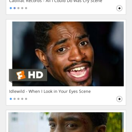
Cadillac Records - All I Could Do Was Cry Scene
Idlewild - When I Look in Your Eyes Scene