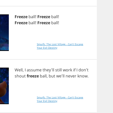
Freeze
ball
!
Freeze
ball
!
Freeze
ball
!
Freeze
ball
!
Smurfs: The Lost Village - Can't Escape
Your Evil Destiny
Well
,
I
assume
they'll
still
work
if
I
don't
shout
freeze
ball
,
but
we'll
never
know
.
Smurfs: The Lost Village - Can't Escape
Your Evil Destiny