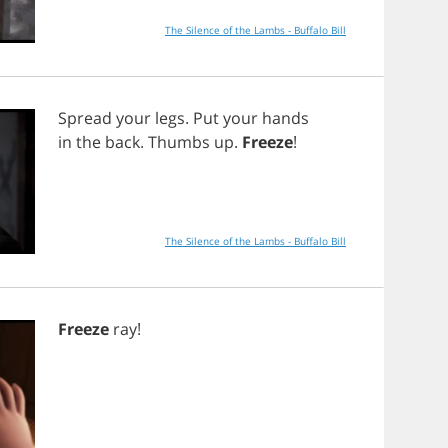
The Silence of the Lambs - Buffalo Bill
Spread
your
legs
.
Put
your
hands
in
the
back
.
Thumbs
up
.
Freeze
!
The Silence of the Lambs - Buffalo Bill
Freeze
ray
!