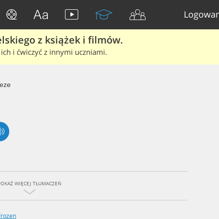
Logowan
skiego z książek i filmów.
ich i ćwiczyć z innymi uczniami.
eze
POKAŻ WIĘCEJ TŁUMACZEŃ
Frozen