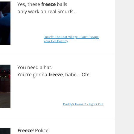
Yes
,
these
freeze
balls
only
work
on
real
Smurfs
.
Smurfs: The Lost Village - Can't Escape
Your Evil Destiny
You
need
a
hat
.
You're
gonna
freeze
,
babe
. -
Oh
!
Daddy's Home 2 - Lights Out
Freeze
!
Police
!