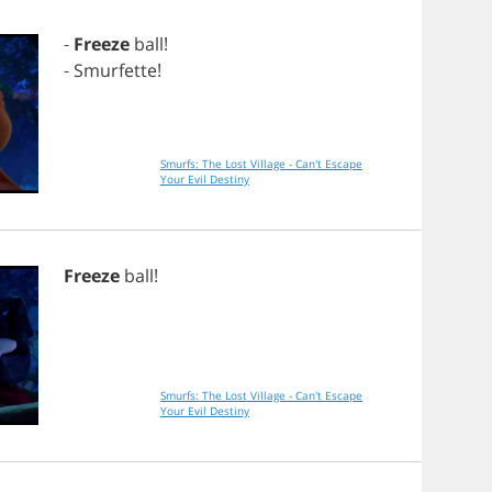
-
Freeze
ball
!
-
Smurfette
!
Smurfs: The Lost Village - Can't Escape
Your Evil Destiny
Freeze
ball
!
Smurfs: The Lost Village - Can't Escape
Your Evil Destiny