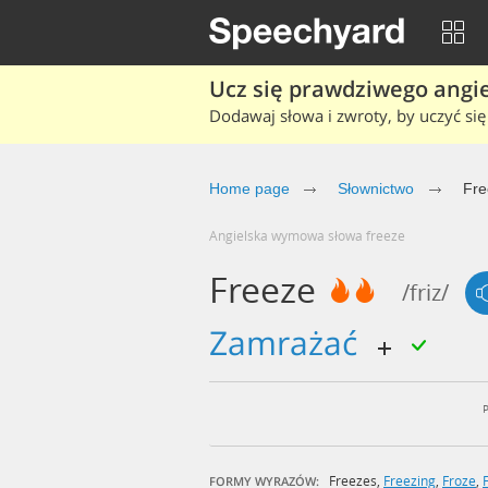
Ucz się prawdziwego angiel
Dodawaj słowa i zwroty, by uczyć się 
Home page
Słownictwo
Fre
Angielska wymowa słowa freeze
Freeze
/friz/
zamrażać
Freezes
,
Freezing
,
Froze
,
FORMY WYRAZÓW: