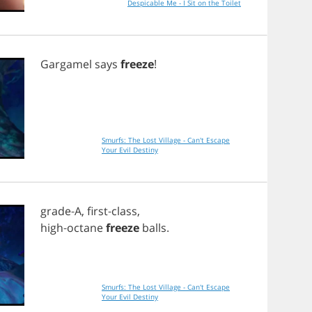
Despicable Me - I Sit on the Toilet
Gargamel
says
freeze
!
Smurfs: The Lost Village - Can't Escape
Your Evil Destiny
grade
-
A
,
first
-
class
,
high
-
octane
freeze
balls
.
Smurfs: The Lost Village - Can't Escape
Your Evil Destiny