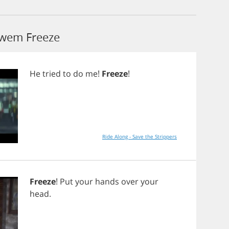
owem Freeze
He
tried
to
do
me
!
Freeze
!
Ride Along - Save the Strippers
Freeze
!
Put
your
hands
over
your
head
.