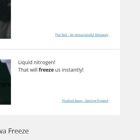
The Net - An Unsuccessful Getaway
Liquid
nitrogen
!
That
will
freeze
us
instantly
!
Flushed Away - Getting Fridged
a Freeze