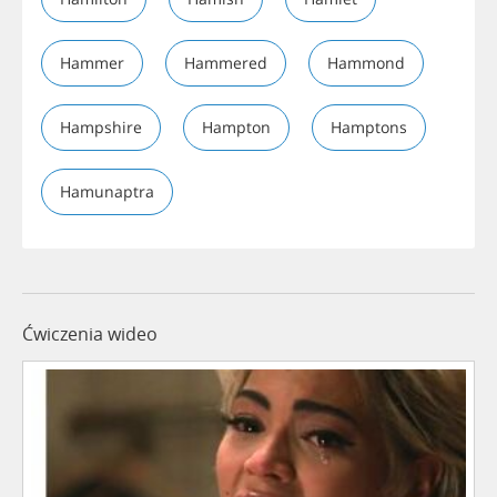
Hammer
Hammered
Hammond
Hampshire
Hampton
Hamptons
Hamunaptra
Ćwiczenia wideo