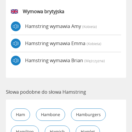
Wymowa brytyjska
Hamstring wymawia Amy
(kobieta)
Hamstring wymawia Emma
(kobieta)
Hamstring wymawia Brian
(mężczyzna)
Słowa podobne do słowa Hamstring
Ham
Hambone
Hamburgers
Hamilton
Hamish
Hamlet