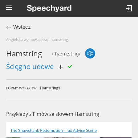
Wstecz
Angielska wymowa słowa hamstring
Hamstring
/'hæm,strɪŋ/
ścięgno udowe
Hamstrings
FORMY WYRAZÓW:
Przykłady z filmów ze słowem Hamstring
The Shawshank Redemption - Tax Advice Scene