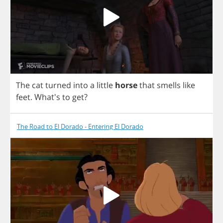
The
cat
turned
into
a
little
horse
that
smells
like
feet
. What's
to
get
?
The Road to El Dorado - Entering El Dorado