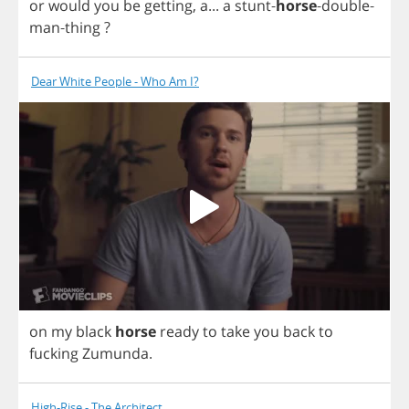
or
would
you
be
getting
,
a
...
a
stunt
-
horse
-
double
-
man
-
thing
?
Dear White People - Who Am I?
on
my
black
horse
ready
to
take
you
back
to
fucking
Zumunda
.
High-Rise - The Architect