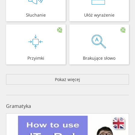
Słuchanie
Ułóż wyrażenie
Przyimki
Brakujące słowo
Pokaż więcej
Gramatyka