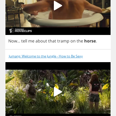
Now
...
tell
me
about
that
tramp
on
the
horse
.
Jumanji: Welcome to the Jungle - How to Be Sexy