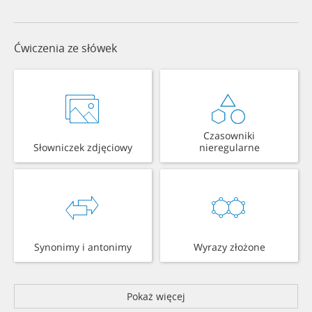
Ćwiczenia ze słówek
Czasowniki
Słowniczek zdjęciowy
nieregularne
Synonimy i antonimy
Wyrazy złożone
Pokaż więcej