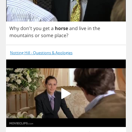
Why
don't
you
get
a
horse
and
live
in
the
mountains
or
some
place
?
Notting Hill - Questions & Apologies