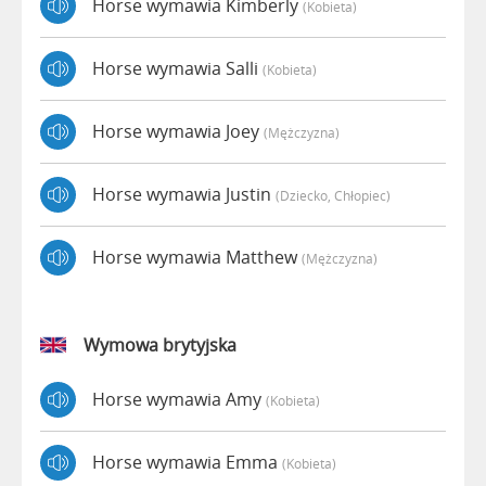
Horse wymawia Kimberly
(kobieta)
Horse wymawia Salli
(kobieta)
Horse wymawia Joey
(mężczyzna)
Horse wymawia Justin
(dziecko, Chłopiec)
Horse wymawia Matthew
(mężczyzna)
Wymowa brytyjska
Horse wymawia Amy
(kobieta)
Horse wymawia Emma
(kobieta)