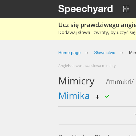
Ucz się prawdziwego angiel
Dodawaj słowa i zwroty, by uczyć się 
Home page
Słownictwo
Mim
Angielska wymowa słowa mimicry
Mimicry
/'mɪmɪkri/
mimika