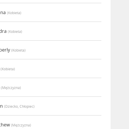
nna
(kobieta)
ndra
(kobieta)
berly
(kobieta)
i
(kobieta)
y
(mężczyzna)
in
(dziecko, Chłopiec)
tthew
(mężczyzna)