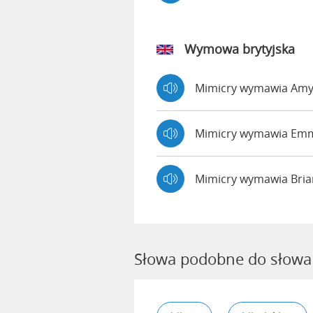
Wymowa brytyjska
Mimicry wymawia Am
Mimicry wymawia E
Mimicry wymawia Bri
Słowa podobne do słowa