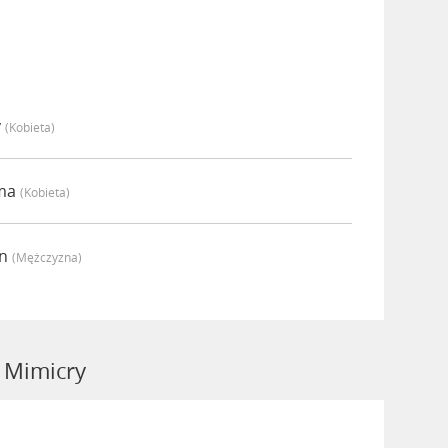
y
(kobieta)
mma
(kobieta)
an
(mężczyzna)
 Mimicry