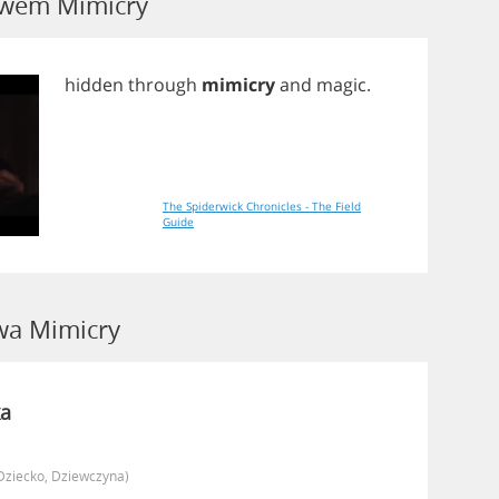
łowem Mimicry
hidden
through
mimicry
and
magic
.
The Spiderwick Chronicles - The Field
Guide
a Mimicry
a
dziecko, Dziewczyna)