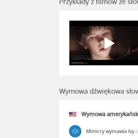
Przykłady z filmów ze s
Wymowa dźwiękowa słow
Wymowa amerykańsk
Mimicry wymawia Ivy
(