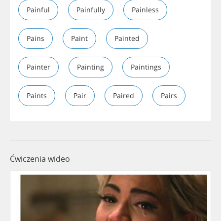
Painful
Painfully
Painless
Pains
Paint
Painted
Painter
Painting
Paintings
Paints
Pair
Paired
Pairs
Ćwiczenia wideo