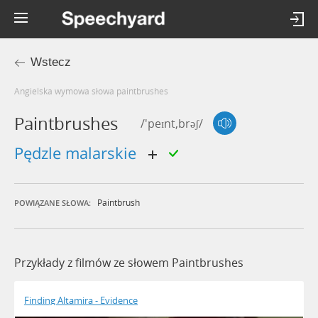
Wstecz
Angielska wymowa słowa paintbrushes
Paintbrushes
/'peɪnt,brəʃ/
pędzle malarskie
Paintbrush
POWIĄZANE SŁOWA:
Przykłady z filmów ze słowem Paintbrushes
Finding Altamira - Evidence