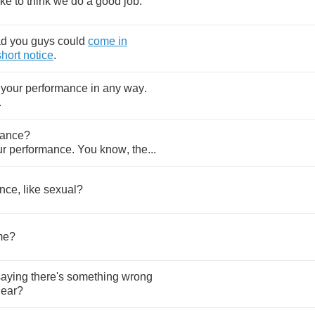
ike
to
think
we
do
a
good
job
.
ad
you
guys
could
come
in
short
notice
.
your
performance
in
any
way
.
.
mance
?
ur
performance
.
You
know
,
the
...
ance
,
like
sexual
?
me
?
saying
there's
something
wrong
ear
?