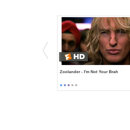
s is a Gift
Zoolander - I'm Not Your Brah