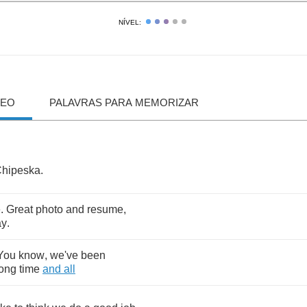
NÍVEL:
DEO
PALAVRAS PARA MEMORIZAR
hipeska
.
e
.
Great
photo
and
resume
,
ay
.
You
know
,
we've
been
long
time
and
all