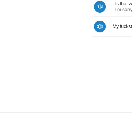
-
Is
that
w
-
I'm
sorr
My
fuckst