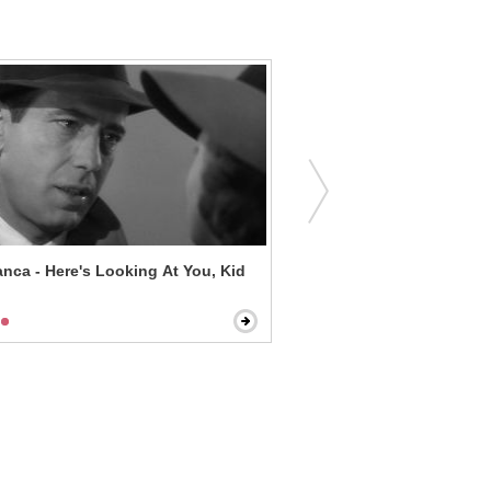
nca - Here's Looking At You, Kid
A United Kingdom - I Am H