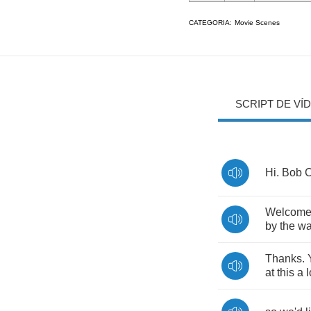
CATEGORIA:
Movie Scenes
SCRIPT DE VÍ
Hi
.
Bob
C
Welcom
by
the
w
Thanks
.
at
this
a