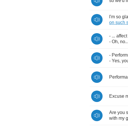
so
we'd
l
I'm
so
gl
on
such
- ...
affect
-
Oh
,
no
..
-
Perfor
-
Yes
,
yo
Perform
Excuse
Are
you
with
my
g