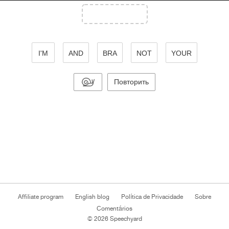
I'M
AND
BRA
NOT
YOUR
Повторить
Affiliate program
English blog
Política de Privacidade
Sobre
Comentários
© 2026 Speechyard