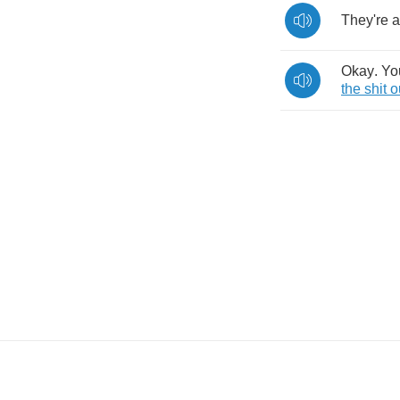
They're
a
Okay
.
Yo
the
shit
o