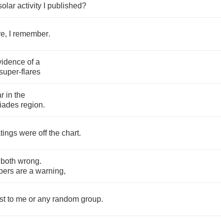
solar
activity
I
published
?
re
,
I
remember
.
vidence
of
a
super
-
flares
ar
in
the
iades
region
.
tings
were
off
the
chart
.
both
wrong
.
bers
are
a
warning
,
st
to
me
or
any
random
group
.