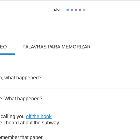
NÍVEL:
DEO
PALAVRAS PARA MEMORIZAR
n
,
what
happened
?
e
.
What
happened
?
calling
you
off
the
hook
e
I
heard
about
the
subway
.
emember
that
paper