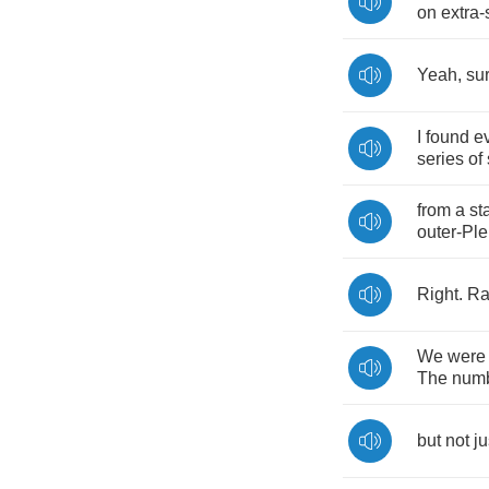
on
extra
-
Yeah
,
su
I
found
e
series
of
from
a
st
outer
-
Ple
Right
.
Ra
We
were
The
num
but
not
ju