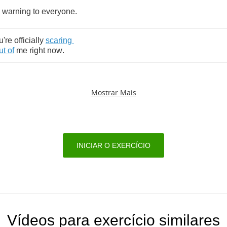
warning
to
everyone
.
u're
officially
scaring
ut
of
me
right
now
.
Mostrar Mais
INICIAR O EXERCÍCIO
Vídeos para exercício similares