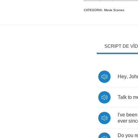
CATEGORIA:
Movie Scenes
SCRIPT DE VÍ
Hey
,
Joh
Talk
to
m
I've
been
ever
sinc
Do
you
r