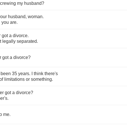
crewing
my
husband
?
your
husband
,
woman
.
,
you
are
.
r
got
a
divorce
.
t
legally
separated
.
r
got
a
divorce
?
been
35
years
.
I
think
there's
of
limitations
or
something
.
er
got
a
divorce
?
er's
.
to
me
.