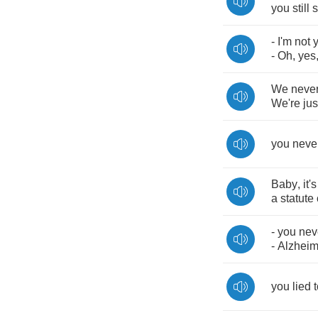
you
still
s
-
I'm
not
-
Oh
,
yes
We
neve
We're
jus
you
neve
Baby
,
it's
a
statute
-
you
nev
-
Alzheim
you
lied