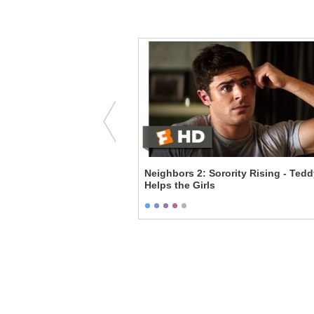
- Could You Make Me a
Neighbors 2: Sorority Rising - Ted
Helps the Girls