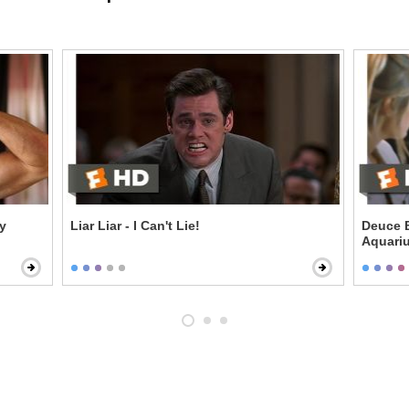
dy
Liar Liar - I Can't Lie!
Deuce B
Aquari