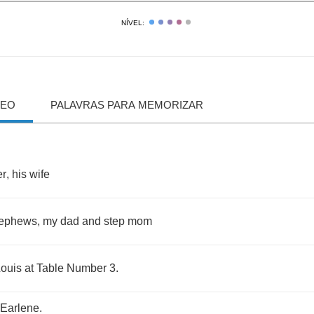
NÍVEL:
DEO
PALAVRAS PARA MEMORIZAR
er
,
his
wife
ephews
,
my
dad
and
step
mom
ouis
at
Table
Number
3.
Earlene
.