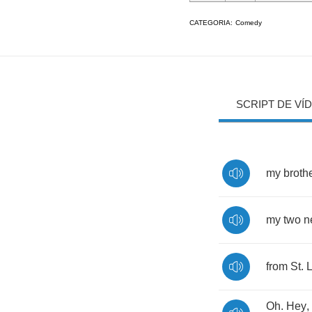
CATEGORIA:
Comedy
SCRIPT DE VÍ
my
broth
my
two
n
from
St
.
L
Oh
.
Hey
,