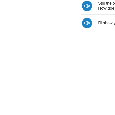
Still
the
o
How
doe
I'll
show