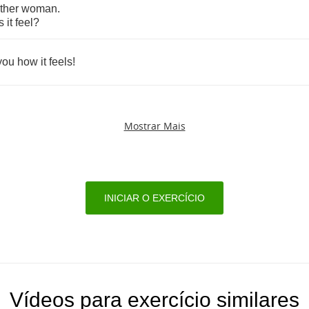
ther
woman
.
s
it
feel
?
you
how
it
feels
!
Mostrar Mais
INICIAR O EXERCÍCIO
Vídeos para exercício similares