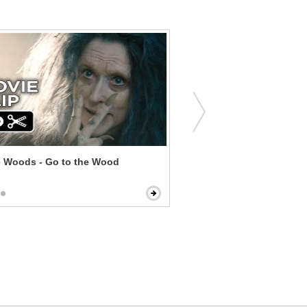
e Woods - Go to the Wood
The Magnificent Seven - F
Trick