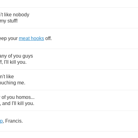
't
like
nobody
my
stuff
!
eep
your
meat
hooks
off
.
any
of
you
guys
f
,
I'll
kill
you
.
n't
like
ouching
me
.
y
of
you
homos
...
,
and
I'll
kill
you
.
p
,
Francis
.