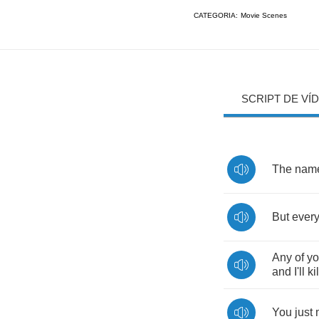
CATEGORIA:
Movie Scenes
SCRIPT DE VÍ
The
name
But
ever
Any
of
y
and
I'll
kil
You
just