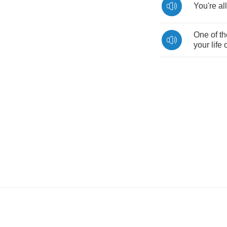
You're
all
One
of
t
your
life