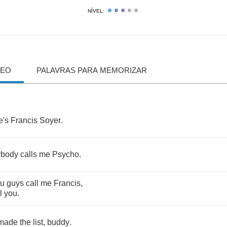
NÍVEL:
DEO
PALAVRAS PARA MEMORIZAR
's
Francis
Soyer
.
ybody
calls
me
Psycho
.
ou
guys
call
me
Francis
,
l
you
.
made
the
list
,
buddy
.