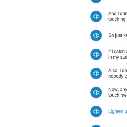
And
I
don
touching
So
just
k
If
I
catch
in
my
stuf
Also
,
I
do
nobody
t
Now
,
an
touch
me
Lighten
u