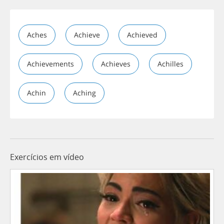
Aches
Achieve
Achieved
Achievements
Achieves
Achilles
Achin
Aching
Exercícios em vídeo