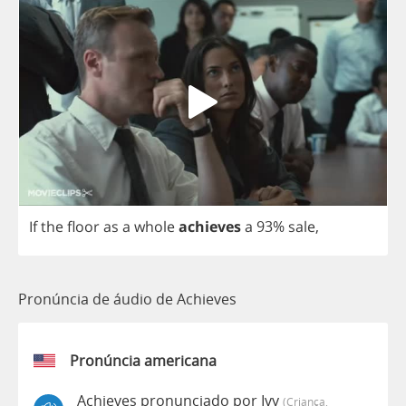
If
the
floor
as
a
whole
achieves
a
93%
sale
,
Pronúncia de áudio de Achieves
Pronúncia americana
Achieves pronunciado por Ivy
(criança,