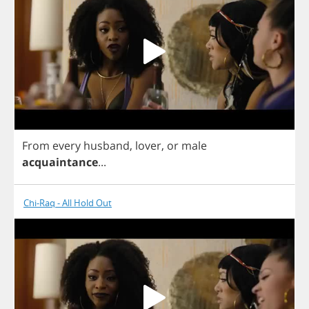
From
every
husband
,
lover
,
or
male
acquaintance
...
Chi-Raq - All Hold Out