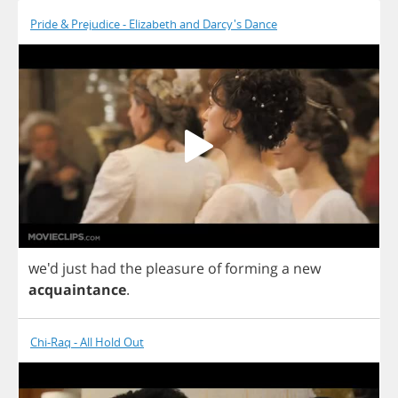
Pride & Prejudice - Elizabeth and Darcy's Dance
we'd
just
had
the
pleasure
of
forming
a
new
acquaintance
.
Chi-Raq - All Hold Out