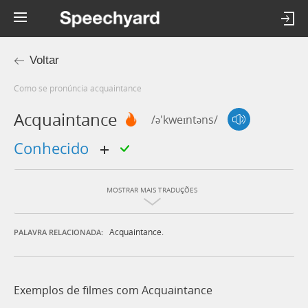
Voltar
Como se pronúncia acquaintance
Acquaintance
/ə'kweɪntəns/
conhecido
MOSTRAR MAIS TRADUÇÕES
Acquaintance.
PALAVRA RELACIONADA:
Exemplos de filmes com Acquaintance