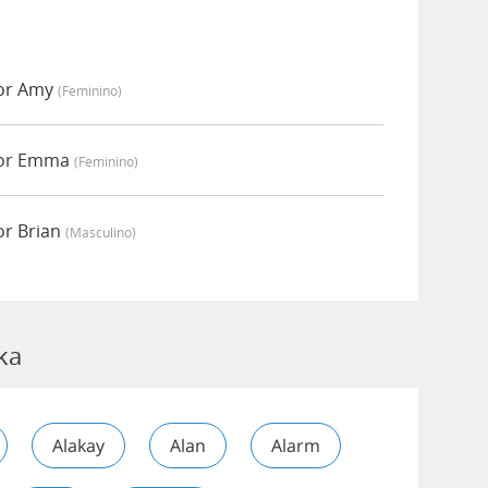
por Amy
(feminino)
por Emma
(feminino)
or Brian
(masculino)
ka
Alakay
Alan
Alarm