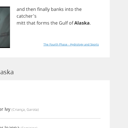
and
then
finally
banks
into
the
catcher's
mitt
that
forms
the
Gulf
of
Alaska
.
The Fourth Phase - Hydrology and Sports
laska
r Ivy
(criança, Garota)
or Joanna