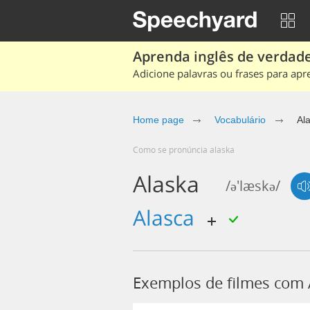
Aprenda inglês de verdade
Adicione palavras ou frases para apr
Home page
Vocabulário
Al
Como se pronúncia alaska
Alaska
/ə'læskə/
alasca
Exemplos de filmes com 