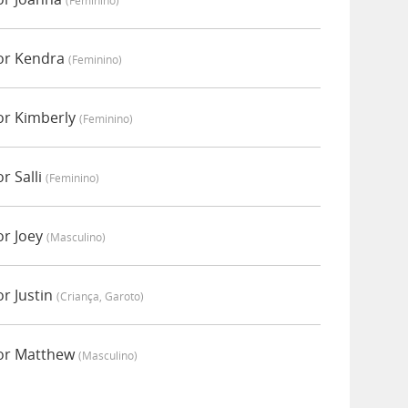
(feminino)
or Kendra
(feminino)
or Kimberly
(feminino)
r Salli
(feminino)
or Joey
(masculino)
r Justin
(criança, Garoto)
por Matthew
(masculino)