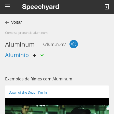
Voltar
Como se pronúncia aluminum
Aluminum
/ə'lumənəm/
alumínio
Exemplos de filmes com Aluminum
Dawn of the Dead - I'm In